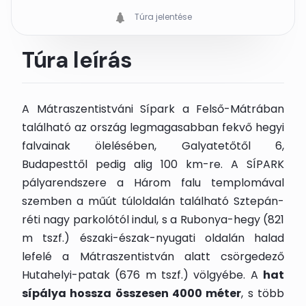
Túra jelentése
Túra leírás
A Mátraszentistváni Sípark a Felső-Mátrában
található az ország legmagasabban fekvő hegyi
falvainak ölelésében, Galyatetőtől 6,
Budapesttől pedig alig 100 km-re. A SÍPARK
pályarendszere a Három falu templomával
szemben a műút túloldalán található Sztepán-
réti nagy parkolótól indul, s a Rubonya-hegy (821
m tszf.) északi-észak-nyugati oldalán halad
lefelé a Mátraszentistván alatt csörgedező
Hutahelyi-patak (676 m tszf.) völgyébe. A
hat
sípálya hossza összesen 4000 méter
, s több