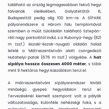
található az ország legmagasabban fekvő hegyi
falvainak ölelésében, Galyatetőtől 6,
Budapesttől pedig alig 100 km-re. A SÍPARK
pályarendszere a Három falu templomával
szemben a műút túloldalán található Sztepán-
réti nagy parkolótól indul, s a Rubonya-hegy (821
m tszf.) északi-észak-nyugati oldalán halad
lefelé a Mátraszentistván alatt csörgedező
Hutahelyi-patak (676 m tszf.) völgyébe. A
hat
sípálya hossza összesen 4000 méter
, s több
mint 9 hektáros hegyi kaszálókon terül el.
A mátraszentistváni sípályarendszer kiváló
minőségű gyepes hegyoldalon terül el.
Tervezésénél kiemelt szempont volt a pályák
változatossága, különféle nehézségi foka, s a