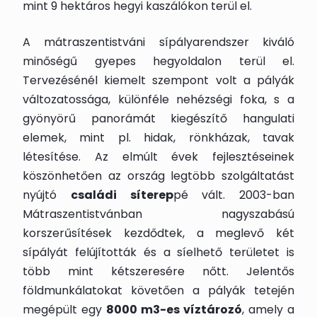
mint 9 hektáros hegyi kaszálókon terül el.
A mátraszentistváni sípályarendszer kiváló
minőségű gyepes hegyoldalon terül el.
Tervezésénél kiemelt szempont volt a pályák
változatossága, különféle nehézségi foka, s a
gyönyörű panorámát kiegészítő hangulati
elemek, mint pl. hidak, rönkházak, tavak
létesítése. Az elmúlt évek fejlesztéseinek
köszönhetően az ország legtöbb szolgáltatást
nyújtó
családi síterep
pé vált. 2003-ban
Mátraszentistvánban nagyszabású
korszerűsítések kezdődtek, a meglevő két
sípályát felújították és a síelhető területet is
több mint kétszeresére nőtt. Jelentős
földmunkálatokat követően a pályák tetején
megépült egy
8000 m3-es víztározó
, amely a