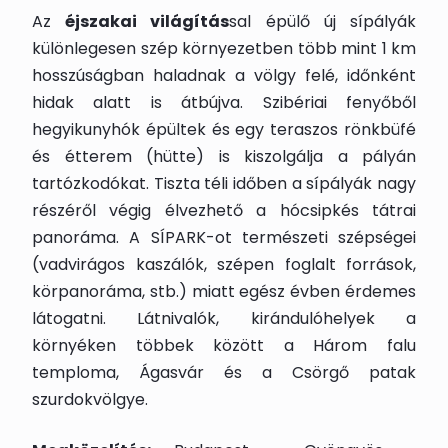
Az
éjszakai világítás
sal épülő új sípályák
különlegesen szép környezetben több mint 1 km
hosszúságban haladnak a völgy felé, időnként
hidak alatt is átbújva. Szibériai fenyőből
hegyikunyhók épültek és egy teraszos rönkbüfé
és étterem (hütte) is kiszolgálja a pályán
tartózkodókat. Tiszta téli időben a sípályák nagy
részéről végig élvezhető a hócsipkés tátrai
panoráma. A SÍPARK-ot természeti szépségei
(vadvirágos kaszálók, szépen foglalt források,
körpanoráma, stb.) miatt egész évben érdemes
látogatni. Látnivalók, kirándulóhelyek a
környéken többek között a Három falu
temploma, Ágasvár és a Csörgő patak
szurdokvölgye.