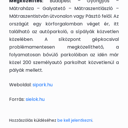
Megközelítés:
Budapest – Gyöngyös –
Mátraháza – Galyatető – Mátraszentlászló –
Mátraszentistván útvonalon vagy Pásztó felől. Az
országút egy körforgalomban véget ér, itt
található az autóparkoló, a sípályák közvetlen
közelében. A síközpont gépkocsival
problémamentesen megközelíthető, a
folyamatosan bővülő parkolóiban az idén már
közel 200 személyautó parkolhat közvetlenül a
pályák mellett.
Weboldal:
sipark.hu
Forrás:
sielok.hu
Hozzászólás küldéséhez
be kell jelentkezni
.