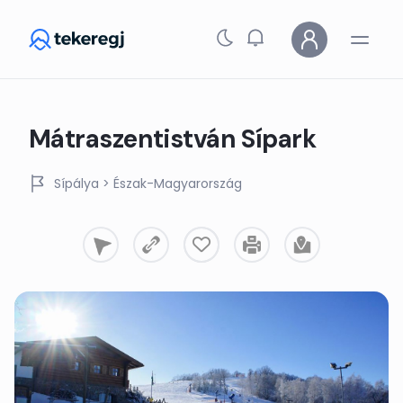
Skip to main content
Mátraszentistván Sípark
Sípálya
> Észak-Magyarország