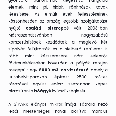
gyönyörű panorámát kiegészítő hangulati
elemek, mint pl. hidak, rönkházak, tavak
létesítése. Az elmúlt évek fejlesztéseinek
köszönhetően az ország legtöbb szolgáltatást
nyújtó
családi síterep
pé vált. 2003-ban
Mátraszentistvánban nagyszabású
korszerűsítések kezdődtek, a meglevő két
sípályát felújították és a síelhető területet is
több mint kétszeresére nőtt. Jelentős
földmunkálatokat követően a pályák tetején
megépült egy
8000 m3-es víztározó
, amely a
Hutahelyi-patakon épített 2500 m3-es
tározóval együtt egész szezonban képes
biztosítani a
hóágyúk
vízszükségletét.
A SÍPARK előnyös mikroklímája, Tátrára néző
lejtői mesterséges hóval borítva március