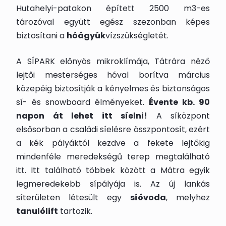
Hutahelyi-patakon épített 2500 m3-es
tározóval együtt egész szezonban képes
biztosítani a
hóágyúk
vízszükségletét.
A SÍPARK előnyös mikroklímája, Tátrára néző
lejtői mesterséges hóval borítva március
közepéig biztosítják a kényelmes és biztonságos
sí- és snowboard élményeket.
Évente kb. 90
napon át lehet itt síelni!
A síközpont
elsősorban a családi síelésre összpontosít, ezért
a kék pályáktól kezdve a fekete lejtőkig
mindenféle meredekségű terep megtalálható
itt. Itt található többek között a Mátra egyik
legmeredekebb sípályája is. Az új lankás
síterületen létesült egy
síóvoda
, melyhez
tanulólift
tartozik.