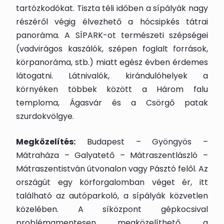
tartózkodókat. Tiszta téli időben a sípályák nagy
részéről végig élvezhető a hócsipkés tátrai
panoráma. A SÍPARK-ot természeti szépségei
(vadvirágos kaszálók, szépen foglalt források,
körpanoráma, stb.) miatt egész évben érdemes
látogatni. Látnivalók, kirándulóhelyek a
környéken többek között a Három falu
temploma, Ágasvár és a Csörgő patak
szurdokvölgye.
Megközelítés:
Budapest – Gyöngyös –
Mátraháza – Galyatető – Mátraszentlászló –
Mátraszentistván útvonalon vagy Pásztó felől. Az
országút egy körforgalomban véget ér, itt
található az autóparkoló, a sípályák közvetlen
közelében. A síközpont gépkocsival
problémamentesen megközelíthető, a