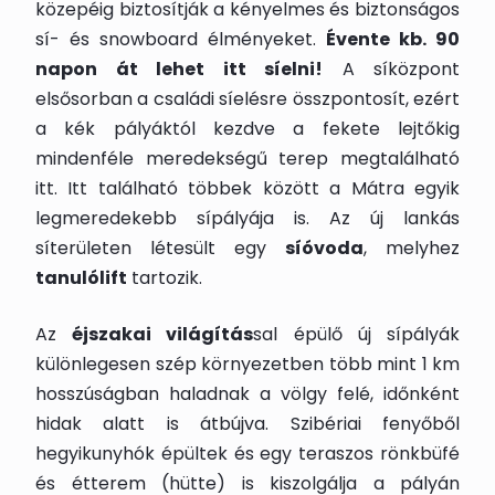
közepéig biztosítják a kényelmes és biztonságos
sí- és snowboard élményeket.
Évente kb. 90
napon át lehet itt síelni!
A síközpont
elsősorban a családi síelésre összpontosít, ezért
a kék pályáktól kezdve a fekete lejtőkig
mindenféle meredekségű terep megtalálható
itt. Itt található többek között a Mátra egyik
legmeredekebb sípályája is. Az új lankás
síterületen létesült egy
síóvoda
, melyhez
tanulólift
tartozik.
Az
éjszakai világítás
sal épülő új sípályák
különlegesen szép környezetben több mint 1 km
hosszúságban haladnak a völgy felé, időnként
hidak alatt is átbújva. Szibériai fenyőből
hegyikunyhók épültek és egy teraszos rönkbüfé
és étterem (hütte) is kiszolgálja a pályán