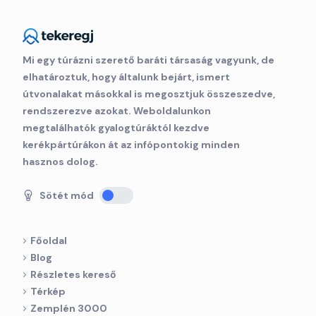
Mi egy túrázni szerető baráti társaság vagyunk, de
elhatároztuk, hogy általunk bejárt, ismert
útvonalakat másokkal is megosztjuk összeszedve,
rendszerezve azokat. Weboldalunkon
megtalálhatók gyalogtúráktól kezdve
kerékpártúrákon át az infópontokig minden
hasznos dolog.
Sötét mód
Főoldal
Blog
Részletes kereső
Térkép
Zemplén 3000