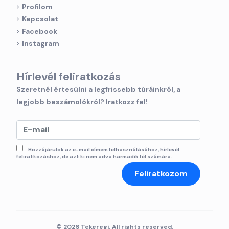
Profilom
Kapcsolat
Facebook
Instagram
Hírlevél feliratkozás
Szeretnél értesülni a legfrissebb túráinkról, a
legjobb beszámolókról? Iratkozz fel!
Hozzájárulok az e-mail címem felhasználásához, hírlevél
feliratkozáshoz, de azt ki nem adva harmadik fél számára.
Feliratkozom
© 2026 Tekeregj. All rights reserved.