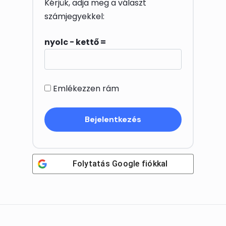
Kérjük, adja meg a választ
számjegyekkel:
nyolc − kettő =
Emlékezzen rám
Folytatás
Google
fiókkal