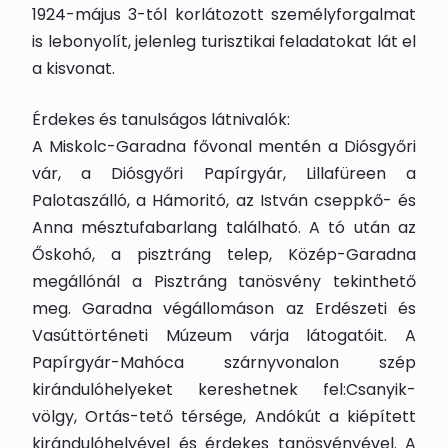
1924-május 3-tól korlátozott személyforgalmat
is lebonyolít, jelenleg turisztikai feladatokat lát el
a kisvonat.
Érdekes és tanulságos látnivalók:
A Miskolc-Garadna fővonal mentén a Diósgyőri
vár, a Diósgyőri Papírgyár, Lillafüreen a
Palotaszálló, a Hámoritó, az István cseppkő- és
Anna mésztufabarlang található. A tó után az
Őskohó, a pisztráng telep, Közép-Garadna
megállónál a Pisztráng tanösvény tekinthető
meg. Garadna végállomáson az Erdészeti és
Vasúttörténeti Múzeum várja látogatóit. A
Papírgyár-Mahóca szárnyvonalon szép
kirándulóhelyeket kereshetnek fel:Csanyik-
völgy, Ortás-tető térsége, Andókút a kiépített
kirándulóhelyével és érdekes tanösvényével. A