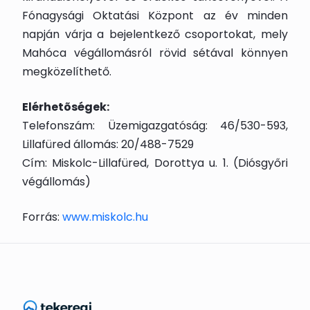
Fónagysági Oktatási Központ az év minden
napján várja a bejelentkező csoportokat, mely
Mahóca végállomásról rövid sétával könnyen
megközelíthető.
Elérhetõségek:
Telefonszám: Üzemigazgatóság: 46/530-593,
Lillafüred állomás: 20/488-7529
Cím: Miskolc-Lillafüred, Dorottya u. 1. (Diósgyőri
végállomás)
Forrás:
www.miskolc.hu