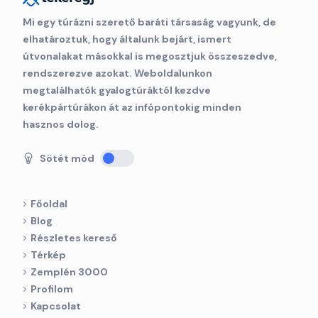
Mi egy túrázni szerető baráti társaság vagyunk, de
elhatároztuk, hogy általunk bejárt, ismert
útvonalakat másokkal is megosztjuk összeszedve,
rendszerezve azokat. Weboldalunkon
megtalálhatók gyalogtúráktól kezdve
kerékpártúrákon át az infópontokig minden
hasznos dolog.
Sötét mód
Főoldal
Blog
Részletes kereső
Térkép
Zemplén 3000
Profilom
Kapcsolat