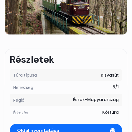
Részletek
Túra típusa
Kisvasút
5/1
Nehézség
Észak-Magyarország
Régió
Körtúra
Érkezés
Oldal nyomtatása