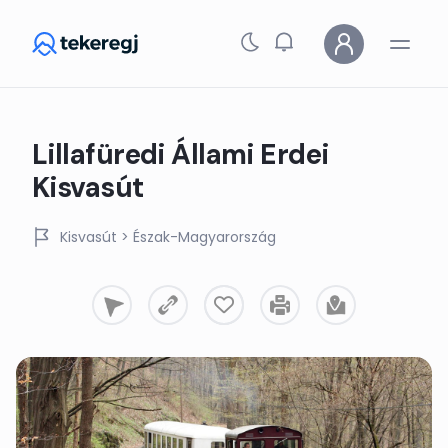
Skip to main content
Lillafüredi Állami Erdei
Kisvasút
Kisvasút
> Észak-Magyarország