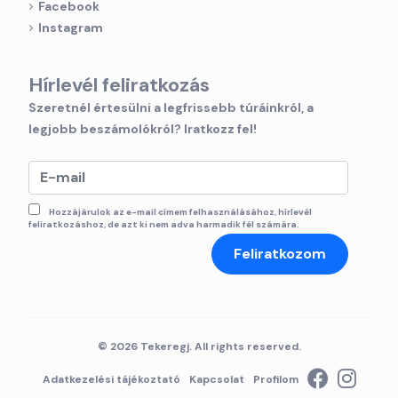
Facebook
Instagram
Hírlevél feliratkozás
Szeretnél értesülni a legfrissebb túráinkról, a
legjobb beszámolókról? Iratkozz fel!
Hozzájárulok az e-mail címem felhasználásához, hírlevél
feliratkozáshoz, de azt ki nem adva harmadik fél számára.
Feliratkozom
© 2026 Tekeregj. All rights reserved.
Adatkezelési tájékoztató
Kapcsolat
Profilom