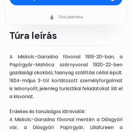
Túra jelentése
Túra leírás
A Miskolc-Garadna fővonal 1919-20-ban, a
Papírgyár-Mahóca szárnyvonal 1920-22-ben
gazdasági okokból, faanyag szállítási céllal épült.
1924-május 3-tól korlátozott személyforgalmat
is lebonyolít, jelenleg turisztikai feladatokat lát el
a kisvonat.
Érdekes és tanulságos látnivalók:
A Miskolc-Garadna fővonal mentén a Diósgyőri
vár, a Diósgyőri Papírgyár, Lillafüreen a