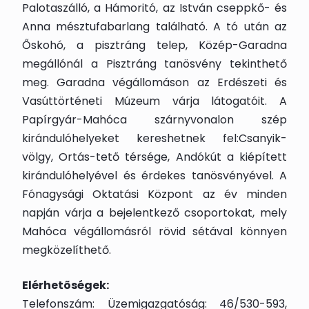
Palotaszálló, a Hámoritó, az István cseppkő- és
Anna mésztufabarlang található. A tó után az
Őskohó, a pisztráng telep, Közép-Garadna
megállónál a Pisztráng tanösvény tekinthető
meg. Garadna végállomáson az Erdészeti és
Vasúttörténeti Múzeum várja látogatóit. A
Papírgyár-Mahóca szárnyvonalon szép
kirándulóhelyeket kereshetnek fel:Csanyik-
völgy, Ortás-tető térsége, Andókút a kiépített
kirándulóhelyével és érdekes tanösvényével. A
Fónagysági Oktatási Központ az év minden
napján várja a bejelentkező csoportokat, mely
Mahóca végállomásról rövid sétával könnyen
megközelíthető.
Elérhetõségek:
Telefonszám: Üzemigazgatóság: 46/530-593,