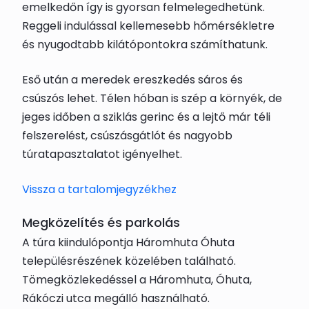
emelkedőn így is gyorsan felmelegedhetünk.
Reggeli indulással kellemesebb hőmérsékletre
és nyugodtabb kilátópontokra számíthatunk.
Eső után a meredek ereszkedés sáros és
csúszós lehet. Télen hóban is szép a környék, de
jeges időben a sziklás gerinc és a lejtő már téli
felszerelést, csúszásgátlót és nagyobb
túratapasztalatot igényelhet.
Vissza a tartalomjegyzékhez
Megközelítés és parkolás
A túra kiindulópontja Háromhuta Óhuta
településrészének közelében található.
Tömegközlekedéssel a Háromhuta, Óhuta,
Rákóczi utca megálló használható.