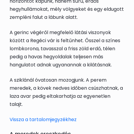
horizontot kapunk, hanem sűrű, erdős
hegyhullámokat, mély völgyeket és egy eldugott
zempléni falut a lábunk alatt.
A gerinc végéről megfelelő látási viszonyok
között a Regéci vár is feltűnhet. Ősszel a színes
lombkorona, tavasszal a friss zöld erdő, télen
pedig a havas hegyoldalak teljesen más
hangulatot adnak ugyanannak a kilátásnak.
A sziklánál óvatosan mozogjunk. A perem
meredek, a kövek nedves időben csúszhatnak, a
laza avar pedig eltakarhatja az egyenetlen
talajt.
Vissza a tartalomjegyzékhez
A meredek ereszkedés