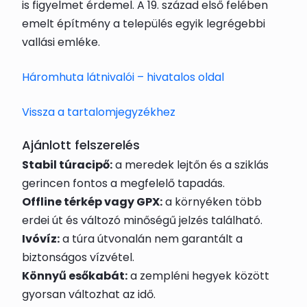
is figyelmet érdemel. A 19. század első felében
emelt építmény a település egyik legrégebbi
vallási emléke.
Háromhuta látnivalói – hivatalos oldal
Vissza a tartalomjegyzékhez
Ajánlott felszerelés
Stabil túracipő:
a meredek lejtőn és a sziklás
gerincen fontos a megfelelő tapadás.
Offline térkép vagy GPX:
a környéken több
erdei út és változó minőségű jelzés található.
Ivóvíz:
a túra útvonalán nem garantált a
biztonságos vízvétel.
Könnyű esőkabát:
a zempléni hegyek között
gyorsan változhat az idő.