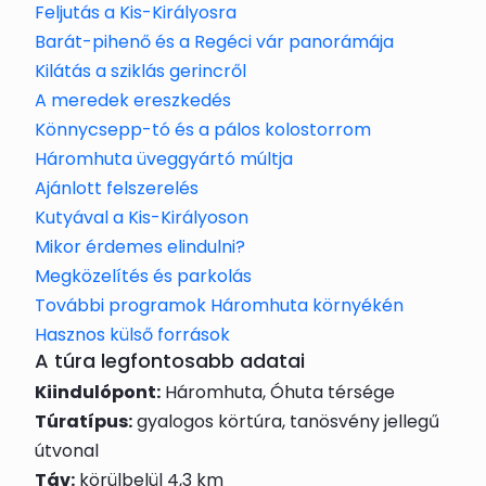
Feljutás a Kis-Királyosra
Barát-pihenő és a Regéci vár panorámája
Kilátás a sziklás gerincről
A meredek ereszkedés
Könnycsepp-tó és a pálos kolostorrom
Háromhuta üveggyártó múltja
Ajánlott felszerelés
Kutyával a Kis-Királyoson
Mikor érdemes elindulni?
Megközelítés és parkolás
További programok Háromhuta környékén
Hasznos külső források
A túra legfontosabb adatai
Kiindulópont:
Háromhuta, Óhuta térsége
Túratípus:
gyalogos körtúra, tanösvény jellegű
útvonal
Táv:
körülbelül 4,3 km