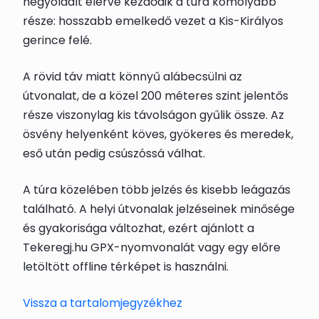
hegyoldalt elérve kezdődik a túra komolyabb
része: hosszabb emelkedő vezet a Kis-Királyos
gerince felé.
A rövid táv miatt könnyű alábecsülni az
útvonalat, de a közel 200 méteres szint jelentős
része viszonylag kis távolságon gyűlik össze. Az
ösvény helyenként köves, gyökeres és meredek,
eső után pedig csúszóssá válhat.
A túra közelében több jelzés és kisebb leágazás
található. A helyi útvonalak jelzéseinek minősége
és gyakorisága változhat, ezért ajánlott a
Tekeregj.hu GPX-nyomvonalát vagy egy előre
letöltött offline térképet is használni.
Vissza a tartalomjegyzékhez