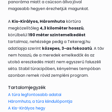
panoráma miatt a csúcson állva jóval
magasabb hegyen érezhetjük magunkat.
A
Kis-Királyos, Háromhuta
körtúra
megközelítőleg
4,3 kilométer hosszú
,
körülbelül
190 méter szintemelkedést
tartalmaz, nehézsége pedig a Tekeregj.hu
adatlapja szerint
közepes, 3-as fokozatú
. A táv
nem hosszú, de a meredek emelkedők és az
utolsó ereszkedés miatt nem egyszerű faluszéli
séta. Stabil túracipőben, kényelmes tempóban
azonban remek rövid zempléni program.
Tartalomjegyzék
A túra legfontosabb adatai
Háromhuta, a túra kiindulópontja
A Kis-Királyos hegy