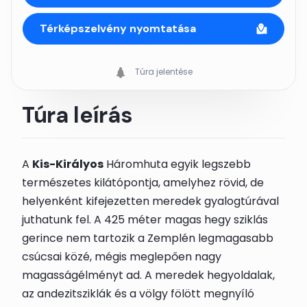
Térképszelvény nyomtatása
Túra jelentése
Túra leírás
A
Kis-Királyos
Háromhuta egyik legszebb
természetes kilátópontja, amelyhez rövid, de
helyenként kifejezetten meredek gyalogtúrával
juthatunk fel. A 425 méter magas hegy sziklás
gerince nem tartozik a Zemplén legmagasabb
csúcsai közé, mégis meglepően nagy
magasságélményt ad. A meredek hegyoldalak,
az andezitsziklák és a völgy fölött megnyíló