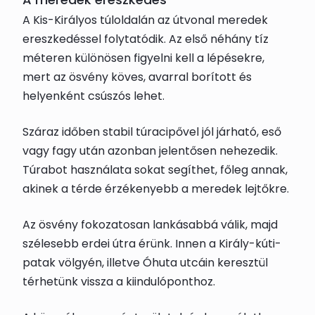
A Kis-Királyos túloldalán az útvonal meredek
ereszkedéssel folytatódik. Az első néhány tíz
méteren különösen figyelni kell a lépésekre,
mert az ösvény köves, avarral borított és
helyenként csúszós lehet.
Száraz időben stabil túracipővel jól járható, eső
vagy fagy után azonban jelentősen nehezedik.
Túrabot használata sokat segíthet, főleg annak,
akinek a térde érzékenyebb a meredek lejtőkre.
Az ösvény fokozatosan lankásabbá válik, majd
szélesebb erdei útra érünk. Innen a Király-kúti-
patak völgyén, illetve Óhuta utcáin keresztül
térhetünk vissza a kiindulóponthoz.