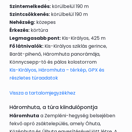
Szintemelkedés:
körülbelül 190 m
Szintcsökkenés:
körülbelül 190 m
Nehézség:
közepes
Érkezés:
körtúra
Legmagasabb pont:
Kis-Királyos, 425 m
Fő látnivalók:
Kis-Királyos sziklás gerince,
Barát-pihenő, Háromhuta panorámája,
Könnycsepp-tó és pálos kolostorrom
Kis-Királyos, Háromhuta – térkép, GPX és
részletes túraadatok
Vissza a tartalomjegyzékhez
Háromhuta, a túra kiindulópontja
Háromhuta
a Zempléni-hegység belsejében
fekvő apró zsáktelepülés, amely Óhuta,
Középhuta és Újhuta egyesítésével jött létre. A