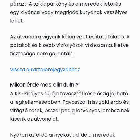
pórázt. A sziklapárkány és a meredek letörés
egy kíváncsi vagy megriadó kutyának veszélyes
lehet.
Az útvonalra vigyünk külön vizet és itatótálat is. A
patakok és kisebb vízfolyások vízhozama, illetve
tisztasága nem garantált.
Vissza a tartalomjegyzékhez
Mikor érdemes elindulni?
A Kis-Királyos túrája tavasztól késő őszig járható
a legkellemesebben. Tavasszal friss zöld erdő és
virágzó rétek, ősszel pedig látványos lombszínek
kísérik az útvonalat.
Nyáron az erdő árnyékot ad, de a meredek