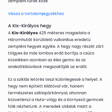
zempléni túrák közé.
Vissza a tartalomjegyzékhez
A Kis-Királyos hegy
A
Kis-Királyos
425 méteres magaslata a
Háromhutát körülölelő vulkanikus eredetű
zempléni hegyek egyike. A hegy nagy részét zárt
tölgyes és más lombos erdő borítja, a csúcs
közelében azonban az éles gerinc és az
andezitkibúvások megszakítják az erdőt.
Ez a sziklás letörés teszi különlegessé a helyet. A
hegy nem épített kilátóval vár, hanem
természetes sziklapárkánnyal, ahonnan
közvetlenül a Huta-völgy és a környező gerincek
fölé nézhetünk. A meredek oldalak miatt a