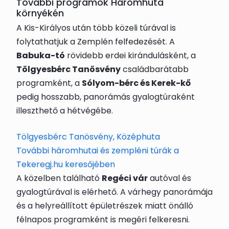
További programok Háromhuta
környékén
A Kis-Királyos után több közeli túrával is
folytathatjuk a Zemplén felfedezését. A
Babuka-tó
rövidebb erdei kirándulásként, a
Tölgyesbérc Tanösvény
családbarátabb
programként, a
Sólyom-bérc és Kerek-kő
pedig hosszabb, panorámás gyalogtúraként
illeszthető a hétvégébe.
Tölgyesbérc Tanösvény, Középhuta
További háromhutai és zempléni túrák a
Tekeregj.hu keresőjében
A közelben található
Regéci vár
autóval és
gyalogtúrával is elérhető. A várhegy panorámája
és a helyreállított épületrészek miatt önálló
félnapos programként is megéri felkeresni.