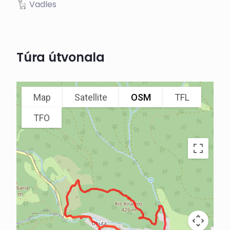
Vadles
Túra útvonala
Map
Satellite
OSM
TFL
TFO