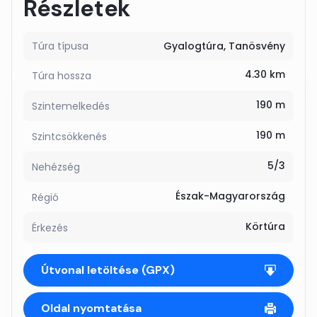
Részletek
Túra típusa
Gyalogtúra
Tanösvény
4.30 km
Túra hossza
190 m
Szintemelkedés
190 m
Szintcsökkenés
5/3
Nehézség
Észak-Magyarország
Régió
Körtúra
Érkezés
Útvonal letöltése (GPX)
Oldal nyomtatása