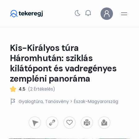
Skip to main content
Kis-Királyos túra
Háromhután: sziklás
kilátópont és vadregényes
zempléni panoráma
4.5
(2 Értékelés)
Gyalogtúra
Tanösvény
> Észak-Magyarország