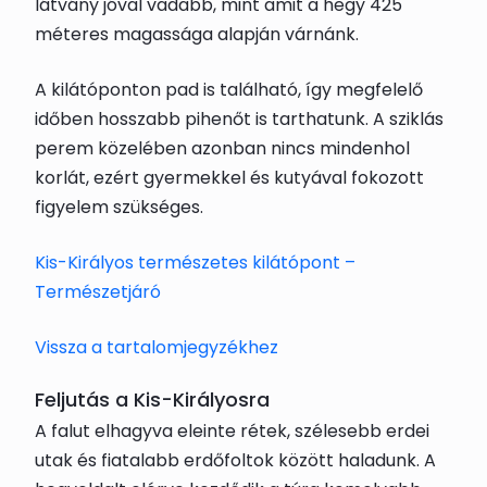
látvány jóval vadabb, mint amit a hegy 425
méteres magassága alapján várnánk.
A kilátóponton pad is található, így megfelelő
időben hosszabb pihenőt is tarthatunk. A sziklás
perem közelében azonban nincs mindenhol
korlát, ezért gyermekkel és kutyával fokozott
figyelem szükséges.
Kis-Királyos természetes kilátópont –
Természetjáró
Vissza a tartalomjegyzékhez
Feljutás a Kis-Királyosra
A falut elhagyva eleinte rétek, szélesebb erdei
utak és fiatalabb erdőfoltok között haladunk. A