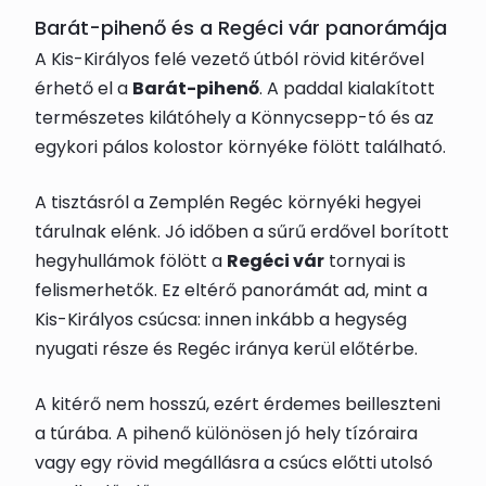
Barát-pihenő és a Regéci vár panorámája
A Kis-Királyos felé vezető útból rövid kitérővel
érhető el a
Barát-pihenő
. A paddal kialakított
természetes kilátóhely a Könnycsepp-tó és az
egykori pálos kolostor környéke fölött található.
A tisztásról a Zemplén Regéc környéki hegyei
tárulnak elénk. Jó időben a sűrű erdővel borított
hegyhullámok fölött a
Regéci vár
tornyai is
felismerhetők. Ez eltérő panorámát ad, mint a
Kis-Királyos csúcsa: innen inkább a hegység
nyugati része és Regéc iránya kerül előtérbe.
A kitérő nem hosszú, ezért érdemes beilleszteni
a túrába. A pihenő különösen jó hely tízóraira
vagy egy rövid megállásra a csúcs előtti utolsó