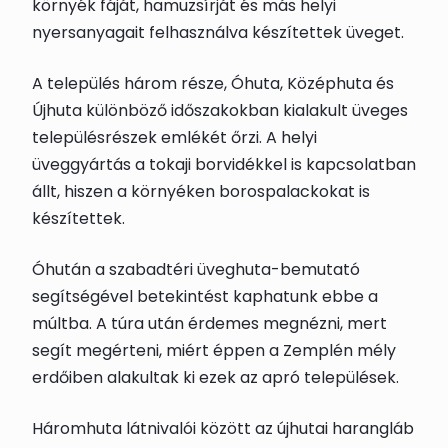
környék fáját, hamuzsírját és más helyi
nyersanyagait felhasználva készítettek üveget.
A település három része, Óhuta, Középhuta és
Újhuta különböző időszakokban kialakult üveges
településrészek emlékét őrzi. A helyi
üveggyártás a tokaji borvidékkel is kapcsolatban
állt, hiszen a környéken borospalackokat is
készítettek.
Óhután a szabadtéri üveghuta-bemutató
segítségével betekintést kaphatunk ebbe a
múltba. A túra után érdemes megnézni, mert
segít megérteni, miért éppen a Zemplén mély
erdőiben alakultak ki ezek az apró települések.
Háromhuta látnivalói között az újhutai harangláb