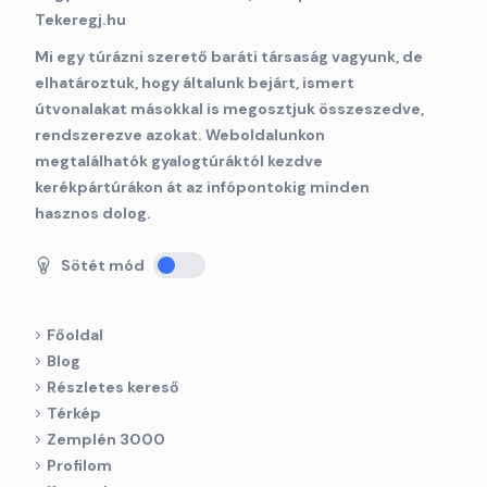
Mi egy túrázni szerető baráti társaság vagyunk, de
elhatároztuk, hogy általunk bejárt, ismert
útvonalakat másokkal is megosztjuk összeszedve,
rendszerezve azokat. Weboldalunkon
megtalálhatók gyalogtúráktól kezdve
kerékpártúrákon át az infópontokig minden
hasznos dolog.
Sötét mód
Főoldal
Blog
Részletes kereső
Térkép
Zemplén 3000
Profilom