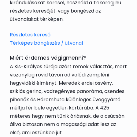
kirándulásokat keresel, használd a Tekeregj.hu
részletes keresőjét, vagy böngészd az
útvonalakat térképen.
Részletes kereső
Térképes böngészés / útvonal
Miért érdemes végigmenni?
A Kis-Királyos túrája azért remek választás, mert
viszonylag rövid távon ad valódi zempléni
hegyvidéki élményt. Meredek erdei ösvény,
sziklás gerinc, vadregényes panoráma, csendes
pihenők és Háromhuta különleges üveggyártó
múltja fér bele egyetlen körtúrába. A 425
méteres hegy nem tűnik óriásnak, de a csúcsán
állva biztosan nem a magassági adat lesz az
első, ami eszünkbe jut.