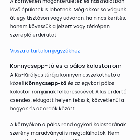
A környéken magánterületek és használatban
lévő épületek is lehetnek. Még akkor se vágjunk
át egy tisztáson vagy udvaron, ha nincs kerítés,
hanem kövessük a jelzett vagy térképen
szereplő erdei utat.
Vissza a tartalomjegyzékhez
Könnycsepp-tó és a pálos kolostorrom
A Kis-Királyos túrája könnyen összeköthető a
közeli
Könnycsepp-tó
és az egykori pálos
kolostor romjainak felkeresésével. A kis erdei tó
csendes, eldugott helyen fekszik, közvetlenül a
hegyek és az erdők között.
A környéken a pálos rend egykori kolostorának
szerény maradványai is megtalálhatók. Nem