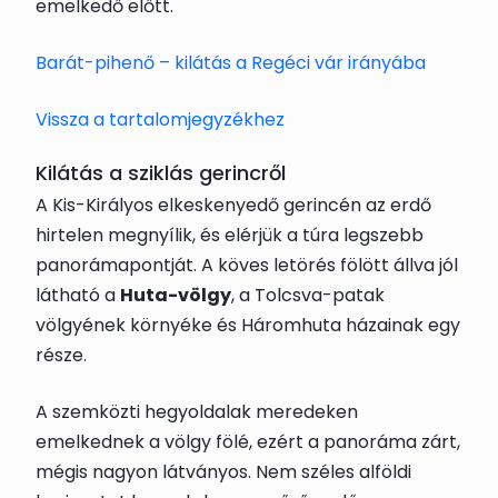
emelkedő előtt.
Barát-pihenő – kilátás a Regéci vár irányába
Vissza a tartalomjegyzékhez
Kilátás a sziklás gerincről
A Kis-Királyos elkeskenyedő gerincén az erdő
hirtelen megnyílik, és elérjük a túra legszebb
panorámapontját. A köves letörés fölött állva jól
látható a
Huta-völgy
, a Tolcsva-patak
völgyének környéke és Háromhuta házainak egy
része.
A szemközti hegyoldalak meredeken
emelkednek a völgy fölé, ezért a panoráma zárt,
mégis nagyon látványos. Nem széles alföldi