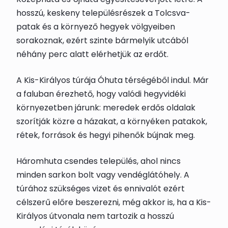
hosszú, keskeny településrészek a Tolcsva-
patak és a környező hegyek völgyeiben
sorakoznak, ezért szinte bármelyik utcából
néhány perc alatt elérhetjük az erdőt.
A Kis-Királyos túrája Óhuta térségéből indul. Már
a faluban érezhető, hogy valódi hegyvidéki
környezetben járunk: meredek erdős oldalak
szorítják közre a házakat, a környéken patakok,
rétek, források és hegyi pihenők bújnak meg.
Háromhuta csendes település, ahol nincs
minden sarkon bolt vagy vendéglátóhely. A
túrához szükséges vizet és ennivalót ezért
célszerű előre beszerezni, még akkor is, ha a Kis-
Királyos útvonala nem tartozik a hosszú