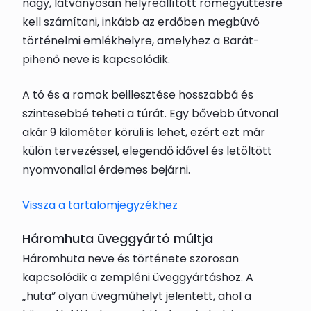
nagy, látványosan helyreállított romegyüttesre
kell számítani, inkább az erdőben megbúvó
történelmi emlékhelyre, amelyhez a Barát-
pihenő neve is kapcsolódik.
A tó és a romok beillesztése hosszabbá és
szintesebbé teheti a túrát. Egy bővebb útvonal
akár 9 kilométer körüli is lehet, ezért ezt már
külön tervezéssel, elegendő idővel és letöltött
nyomvonallal érdemes bejárni.
Vissza a tartalomjegyzékhez
Háromhuta üveggyártó múltja
Háromhuta neve és története szorosan
kapcsolódik a zempléni üveggyártáshoz. A
„huta” olyan üvegműhelyt jelentett, ahol a