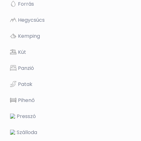
Forrás
Hegycsúcs
Kemping
Kút
Panzió
Patak
Pihenő
Presszó
Szálloda