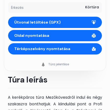
Körtúra
Érkezés
Útvonal letöltése (GPX)
Oldal nyomtatása
Térképszelvény nyomtatása
Túra jelentése
Túra leírás
A kerékpáros túra Mezőkövesdről indul és négy
szakaszra bonthatjuk. A kiindulási pont a Profi