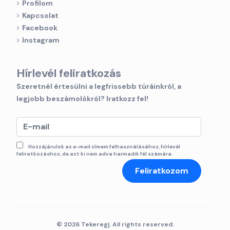
Profilom
Kapcsolat
Facebook
Instagram
Hírlevél feliratkozás
Szeretnél értesülni a legfrissebb túráinkról, a
legjobb beszámolókról? Iratkozz fel!
Hozzájárulok az e-mail címem felhasználásához, hírlevél
feliratkozáshoz, de azt ki nem adva harmadik fél számára.
Feliratkozom
© 2026 Tekeregj. All rights reserved.