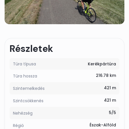
Részletek
Túra típusa
Kerékpártúra
216.78 km
Túra hossza
421 m
Szintemelkedés
421 m
Szintcsökkenés
5/5
Nehézség
Észak-Alföld
Régió