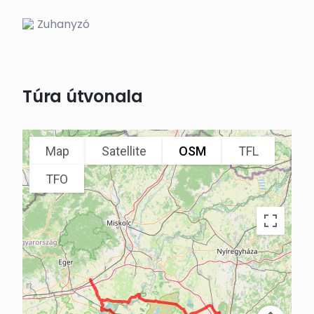
Zuhanyzó
Túra útvonala
Map
Satellite
OSM
TFL
TFO