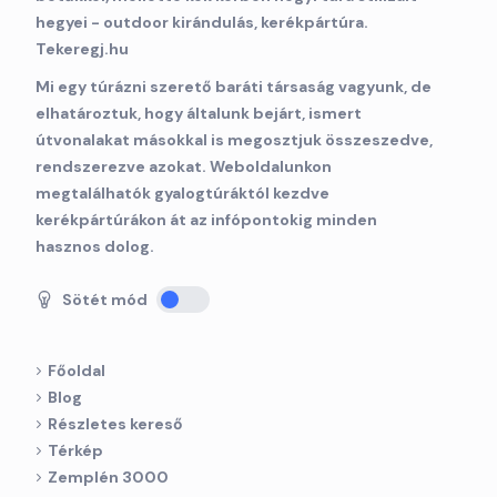
Mi egy túrázni szerető baráti társaság vagyunk, de
elhatároztuk, hogy általunk bejárt, ismert
útvonalakat másokkal is megosztjuk összeszedve,
rendszerezve azokat. Weboldalunkon
megtalálhatók gyalogtúráktól kezdve
kerékpártúrákon át az infópontokig minden
hasznos dolog.
Sötét mód
Főoldal
Blog
Részletes kereső
Térkép
Zemplén 3000