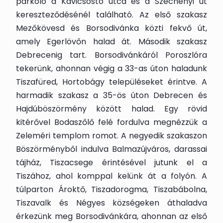
parkoló a Kavicsostó útca és a Széchenyi út
kereszteződésénél található. Az első szakasz
Mezőkövesd és Borsodivánka közti fekvő út,
amely Egerlövőn halad át. Második szakasz
Debrecenig tart. Borsodivánkáról Poroszlóra
tekerünk, ahonnan végig a 33-as úton haladunk
Tiszafüred, Hortobágy településeket érintve. A
harmadik szakasz a 35-ös úton Debrecen és
Hajdúböszörmény között halad. Egy rövid
kitérővel Bodaszőlő felé fordulva megnézzük a
Zeleméri templom romot. A negyedik szakaszon
Böszörményből indulva Balmazújváros, darassai
tájház, Tiszacsege érintésével jutunk el a
Tiszához, ahol komppal kelünk át a folyón. A
túlparton Ároktő, Tiszadorogma, Tiszabábolna,
Tiszavalk és Négyes községeken áthaladva
érkezünk meg Borsodivánkára, ahonnan az első