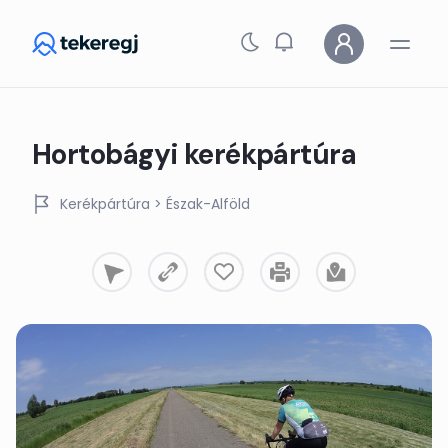
Skip to main content
Hortobágyi kerékpártúra
Kerékpártúra
> Észak-Alföld