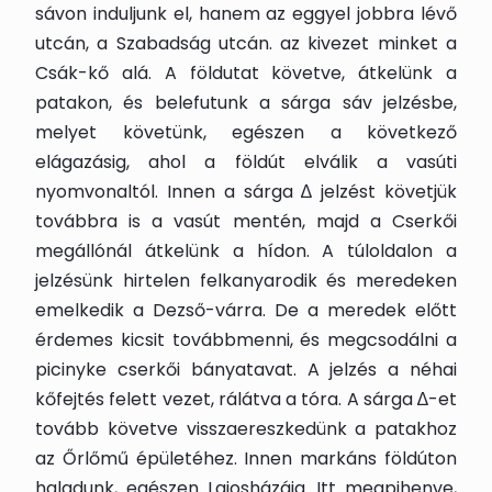
sávon induljunk el, hanem az eggyel jobbra lévő
utcán, a Szabadság utcán. az kivezet minket a
Csák-kő alá. A földutat követve, átkelünk a
patakon, és belefutunk a sárga sáv jelzésbe,
melyet követünk, egészen a következő
elágazásig, ahol a földút elválik a vasúti
nyomvonaltól. Innen a sárga ∆ jelzést követjük
továbbra is a vasút mentén, majd a Cserkői
megállónál átkelünk a hídon. A túloldalon a
jelzésünk hirtelen felkanyarodik és meredeken
emelkedik a Dezső-várra. De a meredek előtt
érdemes kicsit továbbmenni, és megcsodálni a
picinyke cserkői bányatavat. A jelzés a néhai
kőfejtés felett vezet, rálátva a tóra. A sárga ∆-et
tovább követve visszaereszkedünk a patakhoz
az Őrlőmű épületéhez. Innen markáns földúton
haladunk, egészen Lajosházáig. Itt megpihenve,