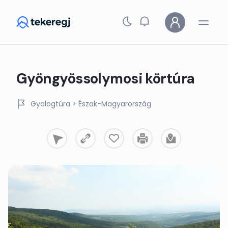
Skip to main content
Gyöngyössolymosi körtúra
Gyalogtúra
> Észak-Magyarország