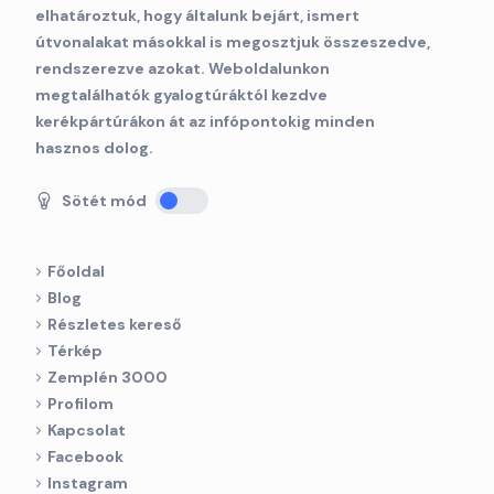
elhatároztuk, hogy általunk bejárt, ismert
útvonalakat másokkal is megosztjuk összeszedve,
rendszerezve azokat. Weboldalunkon
megtalálhatók gyalogtúráktól kezdve
kerékpártúrákon át az infópontokig minden
hasznos dolog.
Sötét mód
Főoldal
Blog
Részletes kereső
Térkép
Zemplén 3000
Profilom
Kapcsolat
Facebook
Instagram