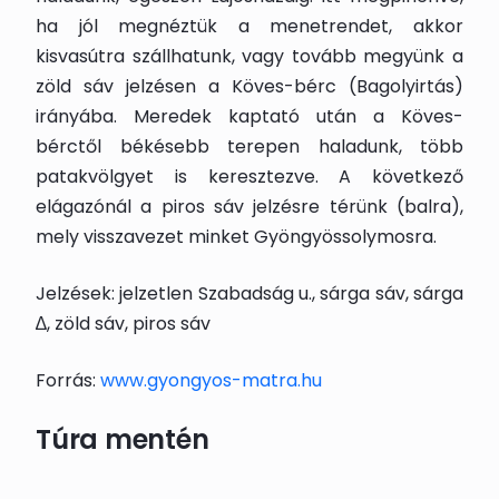
ha jól megnéztük a menetrendet, akkor
kisvasútra szállhatunk, vagy tovább megyünk a
zöld sáv jelzésen a Köves-bérc (Bagolyirtás)
irányába. Meredek kaptató után a Köves-
bérctől békésebb terepen haladunk, több
patakvölgyet is keresztezve. A következő
elágazónál a piros sáv jelzésre térünk (balra),
mely visszavezet minket Gyöngyössolymosra.
Jelzések: jelzetlen Szabadság u., sárga sáv, sárga
∆, zöld sáv, piros sáv
Forrás:
www.gyongyos-matra.hu
Túra mentén