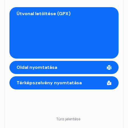
Útvonal letöltése (GPX)
Oldal nyomtatása
Térképszelvény nyomtatása
Túra jelentése