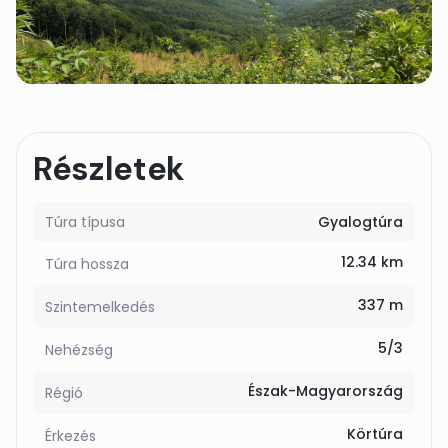
Részletek
Túra típusa
Gyalogtúra
12.34 km
Túra hossza
337 m
Szintemelkedés
5/3
Nehézség
Észak-Magyarország
Régió
Körtúra
Érkezés