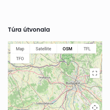
Túra útvonala
Map
Satellite
OSM
TFL
TFO