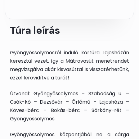
Túra leírás
Gyöngyössolymosról induló körtúra Lajosházán
keresztül vezet, így a Mátravasút menetrendet
megvizsgálva akár kisvasúttal is visszatérhetünk,
ezzel lerövidítve a túrát!
Útvonal: Gyöngyössolymos – Szabadság u. –
Csák-kő – Dezsővár – Őrlőmű – Lajosháza –
Köves-bérc – Bokás-bérc – Sárkány-rét –
Gyöngyössolymos
Gyöngyössolymos központjából ne a sárga