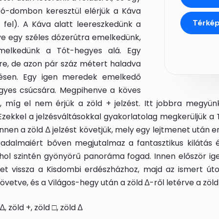
ó-dombon keresztül elérjük a Káva
Térké
z fel). A Káva alatt leereszkedünk a
tve egy széles dózerútra emelkedünk,
elkedünk a Tót-hegyes alá. Egy
sre, de azon pár száz métert haladva
zésen. Egy igen meredek emelkedő
hegyes csúcsára. Megpihenve a köves
, míg el nem érjük a zöld + jelzést. Itt jobbra megyü
 Ezekkel a jelzésváltásokkal gyakorlatolag megkerüljük a
 innen a zöld ∆ jelzést követjük, mely egy lejtmenet utá
áradalmaiért bőven megjutalmaz a fantasztikus kilátás 
hol szintén gyönyörű panoráma fogad. Innen először i
et vissza a Kisdombi erdészházhoz, majd az ismert úto
követve, és a Világos-hegy után a zöld ∆-ről letérve a zöl
∆, zöld +, zöld □, zöld ∆