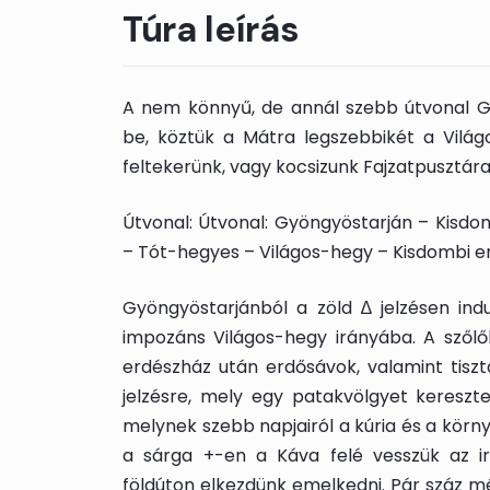
Túra leírás
A nem könnyű, de annál szebb útvonal Gy
be, köztük a Mátra legszebbikét a Világo
feltekerünk, vagy kocsizunk Fajzatpusztára
Útvonal: Útvonal: Gyöngyöstarján – Kisdo
– Tót-hegyes – Világos-hegy – Kisdombi 
Gyöngyöstarjánból a zöld ∆ jelzésen indu
impozáns Világos-hegy irányába. A szőlő
erdészház után erdősávok, valamint tiszt
jelzésre, mely egy patakvölgyet kereszt
melynek szebb napjairól a kúria és a körny
a sárga +-en a Káva felé vesszük az i
földúton elkezdünk emelkedni. Pár száz mét