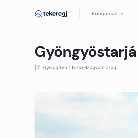
Skip to main content
Kategóriák
Gyöngyöstarján
Gyalogtúra
> Észak-Magyarország