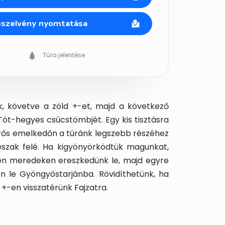
pszelvény nyomtatása
Túra jelentése
nk, követve a zöld +-et, majd a következő
 Tót-hegyes csúcstömbjét. Egy kis tisztásra
n erős emelkedőn a túránk legszebb részéhez
észak felé. Ha kigyönyörködtük magunkat,
gen meredeken ereszkedünk le, majd egyre
n le Gyöngyöstarjánba. Rövidíthetünk, ha
d +-en visszatérünk Fajzatra.