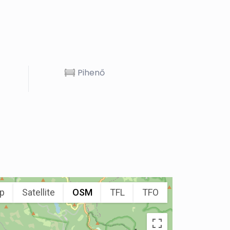
Pihenő
p
Satellite
OSM
TFL
TFO