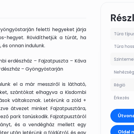
Rész
öngyöstarján feletti hegyeket járja
Túra típu
s-hegyet. Rövidíthetjük a túrát, ha
, és onnan indulunk.
Túra hos
Szinteme
mbi erdészház – Fajzatpuszta – Káva
erdészház – Gyöngyöstarján
Nehézsé
lunk el a már messziről is látható,
Régió
ket, szántókat elhagyva a Kisdombi
Érkezés
ások váltakoznak. Letérünk a zöld +
ezve átvezet minket Fajzatpusztára,
Útvona
ező park tanúskodik. Fajzatpusztáról
rányt, és a vendégház mellett egy
Oldal 
er után letérünk a földútról, és egy