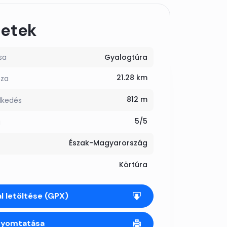
letek
sa
Gyalogtúra
21.28 km
sza
812 m
lkedés
5/5
g
Észak-Magyarország
Körtúra
l letöltése (GPX)
nyomtatása