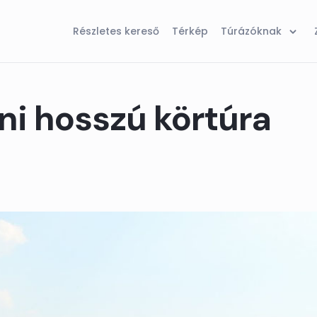
Részletes kereső
Térkép
Túrázóknak
i hosszú körtúra