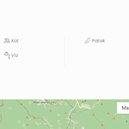
Kút
Patak
Víz
Ma