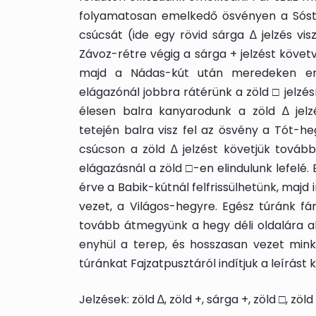
folyamatosan emelkedő ösvényen a Sóst
csúcsát (ide egy rövid sárga ∆ jelzés vis
Závoz-rétre végig a sárga + jelzést köve
majd a Nádas-kút után meredeken em
elágazónál jobbra rátérünk a zöld □ jelzé
élesen balra kanyarodunk a zöld ∆ jel
tetején balra visz fel az ösvény a Tót-
csúcson a zöld ∆ jelzést követjük tovább
elágazásnál a zöld □-en elindulunk lefelé.
érve a Babik-kútnál felfrissülhetünk, majd
vezet, a Világos-hegyre. Egész túránk f
tovább átmegyünk a hegy déli oldalára a
enyhül a terep, és hosszasan vezet mink
túránkat Fajzatpusztáról indítjuk a leírást 
Jelzések: zöld ∆, zöld +, sárga +, zöld □, zöld 