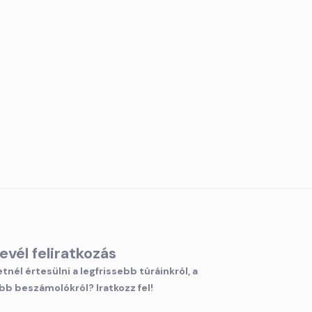
levél feliratkozás
tnél értesülni a legfrissebb túráinkról, a
bb beszámolókról? Iratkozz fel!