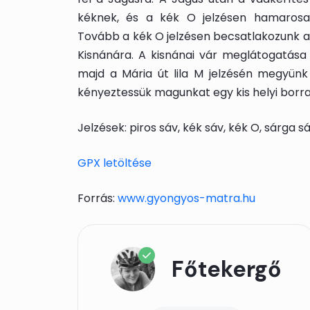
kéknek, és a kék O jelzésen hamarosan 
Tovább a kék O jelzésen becsatlakozunk a
Kisnánára. A kisnánai vár meglátogatása 
majd a Mária út lila M jelzésén megyünk
kényeztessük magunkat egy kis helyi borra
Jelzések: piros sáv, kék sáv, kék O, sárga sá
GPX letöltése
Forrás:
www.gyongyos-matra.hu
Főtekergő