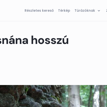
Részletes kereső
Térkép
Túrázóknak
snána hosszú