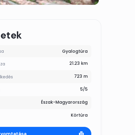
letek
sa
Gyalogtúra
21.23 km
sza
723 m
lkedés
5/5
g
Észak-Magyarország
Körtúra
nyomtatása