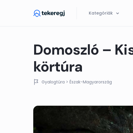
Skip to main content
Kategóriák
Domoszló – Ki
körtúra
Gyalogtúra
> Észak-Magyarország