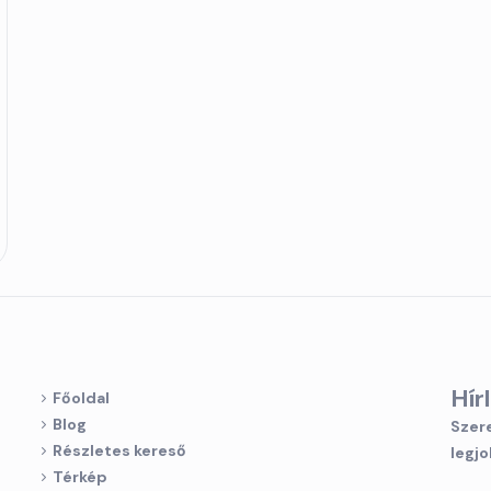
Hír
Főoldal
Blog
Szere
Részletes kereső
legjo
Térkép