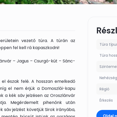
Rész
erületein vezető túra. A túrán az
Túra típu
ppen fel kell rá kapaszkodni!
Túra hos
lánvár – Jagus – Csurgó-kút – Sánc-
Szinteme
Nehézsé
k el észak felé. A hosszan emelkedő
míg el nem érjük a Domoszlói-kapu
Régió
nk a kék sáv jelzésen az Oroszlánvár
Érkezés
tja. Megérdemelt pihenőnk után
 sáv jelzést követjük Sirok irányába,
Oldal 
s mentén búcsút intünk az országos