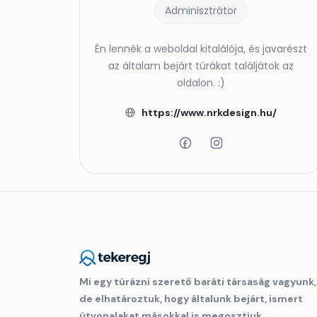
Adminisztrátor
Én lennék a weboldal kitalálója, és javarészt
az általam bejárt túrákat találjátok az
oldalon. :)
https://www.nrkdesign.hu/
Mi egy túrázni szerető baráti társaság vagyunk,
de elhatároztuk, hogy általunk bejárt, ismert
útvonalakat másokkal is megosztjuk