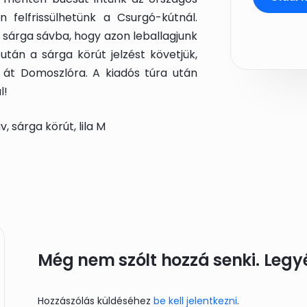
felfrissülhetünk a Csurgó-kútnál.
 sárga sávba, hogy azon leballagjunk
után a sárga körút jelzést követjük,
 át Domoszlóra. A kiadós túra után
l!
v, sárga körút, lila M
Még nem szólt hozzá senki. Legyél
Hozzászólás küldéséhez
be kell jelentkezni
.