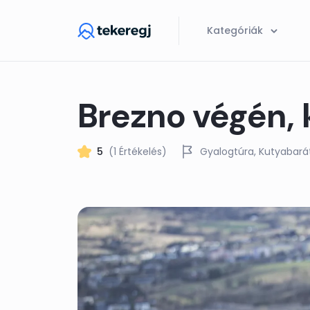
Skip to main content
Kategóriák
Brezno végén, k
5
(1 Értékelés)
Gyalogtúra
Kutyabará