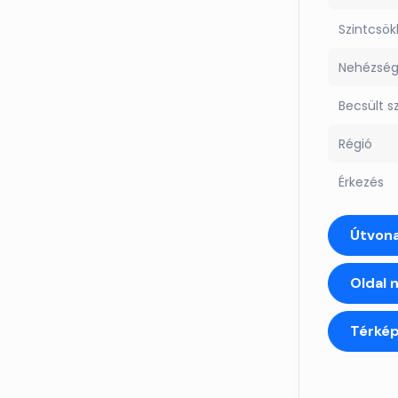
Szintcsö
Nehézsé
Becsült s
Régió
Érkezés
Útvona
Oldal 
Térké