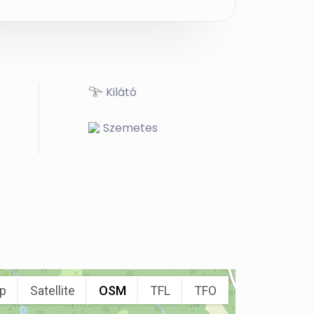
Kilátó
Szemetes
p
Satellite
OSM
TFL
TFO