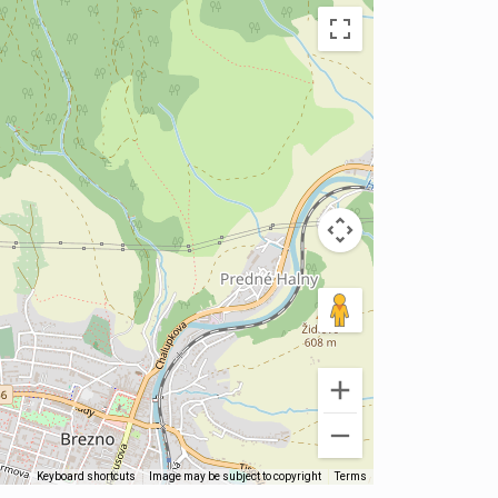
Keyboard shortcuts
Image may be subject to copyright
Terms