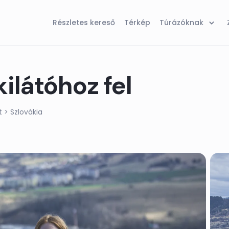
Részletes kereső
Térkép
Túrázóknak
ilátóhoz fel
t
> Szlovákia