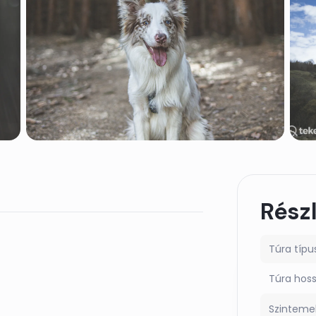
Rész
Túra típu
Túra hos
Szinteme