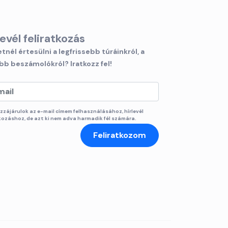
levél feliratkozás
tnél értesülni a legfrissebb túráinkról, a
bb beszámolókról? Iratkozz fel!
zzájárulok az e-mail címem felhasználásához, hírlevél
tkozáshoz, de azt ki nem adva harmadik fél számára.
Feliratkozom