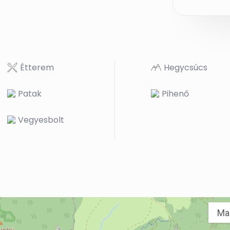
Étterem
Hegycsúcs
Patak
Pihenő
Vegyesbolt
Ma