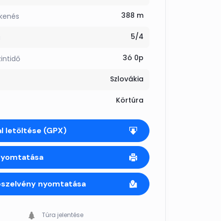
388 m
kkenés
5/4
g
3ó 0p
zintidő
Szlovákia
Körtúra
l letöltése (GPX)
nyomtatása
pszelvény nyomtatása
Túra jelentése