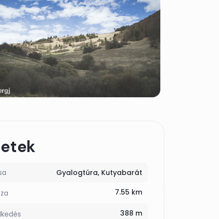
letek
sa
Gyalogtúra
Kutyabarát
7.55 km
sza
388 m
lkedés