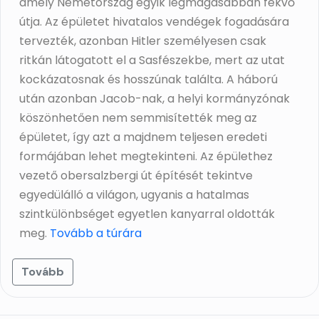
amely Németország egyik legmagasabban fekvő
útja. Az épületet hivatalos vendégek fogadására
tervezték, azonban Hitler személyesen csak
ritkán látogatott el a Sasfészekbe, mert az utat
kockázatosnak és hosszúnak találta. A háború
után azonban Jacob-nak, a helyi kormányzónak
köszönhetően nem semmisítették meg az
épületet, így azt a majdnem teljesen eredeti
formájában lehet megtekinteni. Az épülethez
vezető obersalzbergi út építését tekintve
egyedülálló a világon, ugyanis a hatalmas
szintkülönbséget egyetlen kanyarral oldották
meg.
Tovább a túrára
Tovább