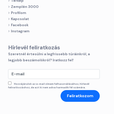
Térkép
Zemplén 3000
Profilom
Kapcsolat
Facebook
Instagram
Hírlevél feliratkozás
Szeretnél értesülni a legfrissebb túráinkról, a
legjobb beszámolókról? Iratkozz fel!
Hozzájárulok az e-mail címem felhasználásához, hírlevél
feliratkozáshoz, de azt ki nem adva harmadik fél számára.
Feliratkozom