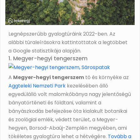
Legnépszerűbb gyalogtúráink 2022-ben. Az
alábbi túraleírásokra kattintottatok a legtöbbet
a Google statisztikája alapján.
1. Megyer-hegyi tengerszem
A
Megyer-hegyi tengerszem
tó és környéke az
Aggteleki Nemzeti Park
kezelésében álló
egyedülálló volt malomkőbánya nagy jelentőségű
bányatörténeti és földtani, valamint a
bányászkodás befejezése óta kialakult botanikai
és zoológiai emlék, védett terület, a Megyer-
hegyen, Borsod-Abaúj-Zemplén megyében, ami
tökéletes gyalogtúra lehet a hétvégére.
Tovább a