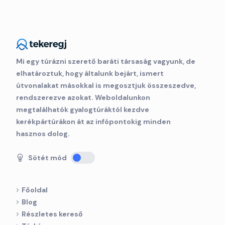
Mi egy túrázni szerető baráti társaság vagyunk, de
elhatároztuk, hogy általunk bejárt, ismert
útvonalakat másokkal is megosztjuk összeszedve,
rendszerezve azokat. Weboldalunkon
megtalálhatók gyalogtúráktól kezdve
kerékpártúrákon át az infópontokig minden
hasznos dolog.
Sötét mód
Főoldal
Blog
Részletes kereső