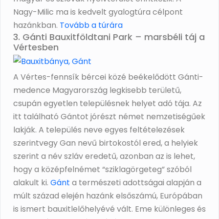
Nagy-Milic ma is kedvelt gyalogtúra célpont
hazánkban.
Tovább a túrára
3. Gánti Bauxitföldtani Park – marsbéli táj a
Vértesben
A Vértes-fennsík bércei közé beékelődött Gánti-
medence Magyarország legkisebb területű,
csupán egyetlen településnek helyet adó tája. Az
itt található Gántot jórészt német nemzetiségűek
lakják. A település neve egyes feltételezések
szerintvegy Gan nevű birtokostól ered, a helyiek
szerint a név szláv eredetű, azonban az is lehet,
hogy a középfelnémet “sziklagörgeteg” szóból
alakult ki.
Gánt
a természeti adottságai alapján a
múlt század elején hazánk elsőszámú, Európában
is ismert bauxitlelőhelyévé vált. Eme különleges és