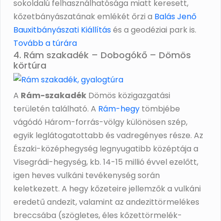
sokoldalú felhasználhatósága miatt keresett,
kőzetbányászatának emlékét őrzi a
Balás Jenő
Bauxitbányászati Kiállítás
és a geodéziai park is.
Tovább a túrára
4. Rám szakadék – Dobogókő – Dömös
körtúra
A
Rám-szakadék
Dömös közigazgatási
területén található. A
Rám-hegy
tömbjébe
vágódó Három-forrás-völgy különösen szép,
egyik leglátogatottabb és vadregényes része. Az
Északi-középhegység legnyugatibb középtája a
Visegrádi-hegység, kb. 14-15 millió évvel ezelőtt,
igen heves vulkáni tevékenység során
keletkezett. A hegy kőzeteire jellemzők a vulkáni
eredetű andezit, valamint az andezittörmelékes
breccsába (szögletes, éles kőzettörmelék-