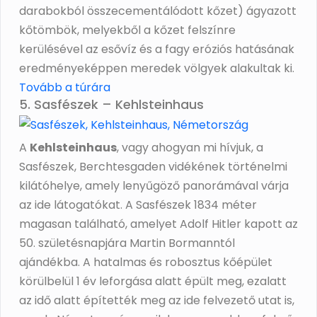
darabokból összecementálódott kőzet) ágyazott
kőtömbök, melyekből a kőzet felszínre
kerülésével az esővíz és a fagy eróziós hatásának
eredményeképpen meredek völgyek alakultak ki.
Tovább a túrára
5. Sasfészek – Kehlsteinhaus
A
Kehlsteinhaus
, vagy ahogyan mi hívjuk, a
Sasfészek, Berchtesgaden vidékének történelmi
kilátóhelye, amely lenyűgöző panorámával várja
az ide látogatókat. A Sasfészek 1834 méter
magasan található, amelyet Adolf Hitler kapott az
50. születésnapjára Martin Bormanntól
ajándékba. A hatalmas és robosztus kőépület
körülbelül 1 év leforgása alatt épült meg, ezalatt
az idő alatt építették meg az ide felvezető utat is,