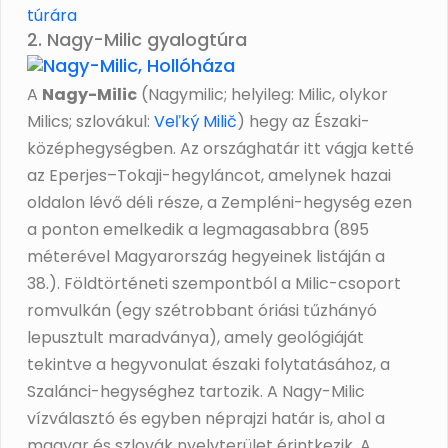
túrára
2. Nagy-Milic gyalogtúra
A
Nagy-Milic
(Nagymilic; helyileg: Milic, olykor
Milics; szlovákul:
Veľký Milič
) hegy az Északi-
középhegységben. Az országhatár itt vágja ketté
az Eperjes–Tokaji-hegyláncot, amelynek hazai
oldalon lévő déli része, a Zempléni-hegység ezen
a ponton emelkedik a legmagasabbra (895
méterével Magyarország hegyeinek listáján a
38.). Földtörténeti szempontból a Milic-csoport
romvulkán (egy szétrobbant óriási tűzhányó
lepusztult maradványa), amely geológiáját
tekintve a hegyvonulat északi folytatásához, a
Szalánci-hegységhez tartozik. A Nagy-Milic
vízválasztó és egyben néprajzi határ is, ahol a
magyar és szlovák nyelvterület érintkezik. A