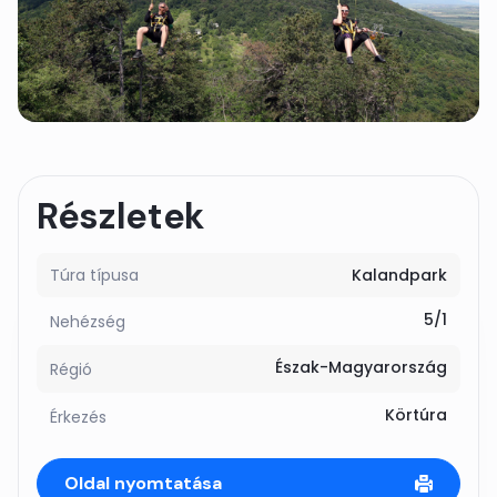
Részletek
Túra típusa
Kalandpark
5/1
Nehézség
Észak-Magyarország
Régió
Körtúra
Érkezés
Oldal nyomtatása