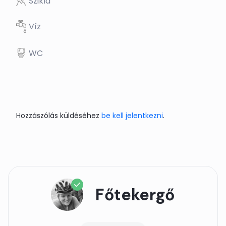
Szikla
Víz
WC
Hozzászólás küldéséhez
be kell jelentkezni
.
Főtekergő