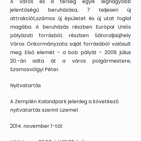
A város és a térség egyik legnagyobb
jelentőségű beruházása, 7 teljesen új
attrakciót,számos új épületet és új utat foglal
magába. A beruházás részben Európai Uniós
pályázati forrásból, részben Sátoraljaújhely
Város Önkormányzata saját forrásából valósult
meg. Első elemét – a bob pályát – 2009. július
20.-án adta át a város polgármestere,
Szamosvölgyi Péter.
Nyitvatartás
A Zemplén Kalandpark jelenleg a következő
nyitvatartás szerint üzemel:
2014. november 1-től: