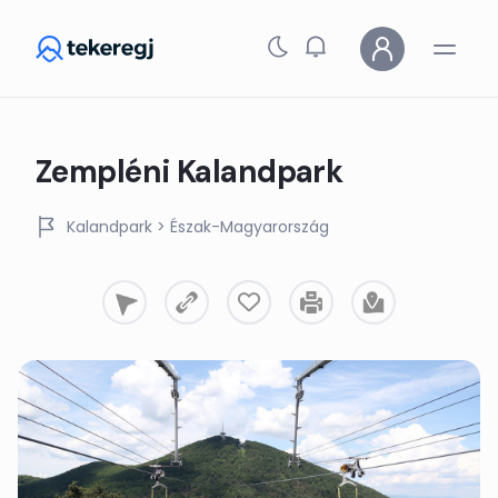
Skip to main content
Zempléni Kalandpark
Kalandpark
> Észak-Magyarország