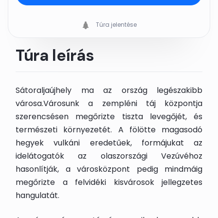
Túra jelentése
Túra leírás
Sátoraljaújhely ma az ország legészakibb
városa.Városunk a zempléni táj központja
szerencsésen megőrizte tiszta levegőjét, és
természeti környezetét. A fölötte magasodó
hegyek vulkáni eredetűek, formájukat az
idelátogatók az olaszországi Vezúvéhoz
hasonlítják, a városközpont pedig mindmáig
megőrizte a felvidéki kisvárosok jellegzetes
hangulatát.