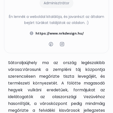
Adminisztrátor
Én lennék a weboldal kitalálója, és javarészt az általam
bejárt túrákat találjátok az oldalon. :)
https://www.nrkdesign.hu/
Sátoraljaújhely ma az ország legészakibb
városa.Városunk a zempléni táj központja
szerencsésen megőrizte tiszta levegőjét, és
természeti környezetét. A fölötte magasodó
hegyek vulkáni eredetűek, formájukat az
idelátogatók az olaszországi Vezúvéhoz
hasonlítják, a városközpont pedig mindmáig
megőrizte a felvidéki kisvárosok jellegzetes