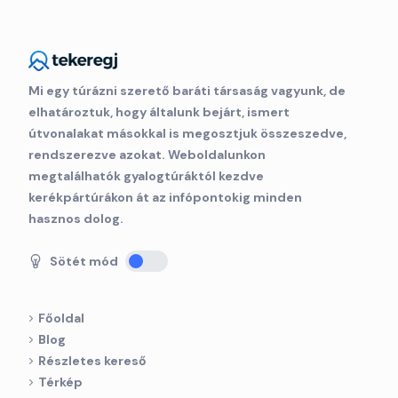
Mi egy túrázni szerető baráti társaság vagyunk, de
elhatároztuk, hogy általunk bejárt, ismert
útvonalakat másokkal is megosztjuk összeszedve,
rendszerezve azokat. Weboldalunkon
megtalálhatók gyalogtúráktól kezdve
kerékpártúrákon át az infópontokig minden
hasznos dolog.
Sötét mód
Főoldal
Blog
Részletes kereső
Térkép