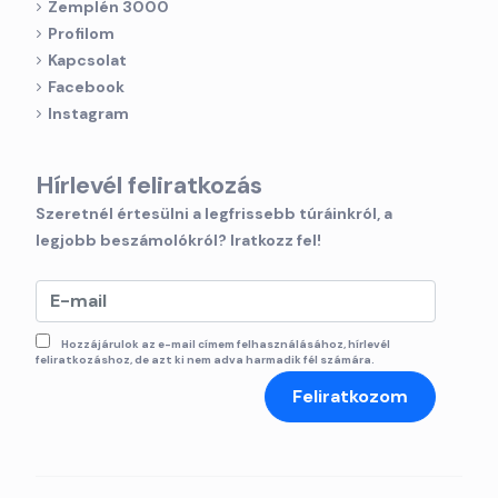
Zemplén 3000
Profilom
Kapcsolat
Facebook
Instagram
Hírlevél feliratkozás
Szeretnél értesülni a legfrissebb túráinkról, a
legjobb beszámolókról? Iratkozz fel!
Hozzájárulok az e-mail címem felhasználásához, hírlevél
feliratkozáshoz, de azt ki nem adva harmadik fél számára.
Feliratkozom