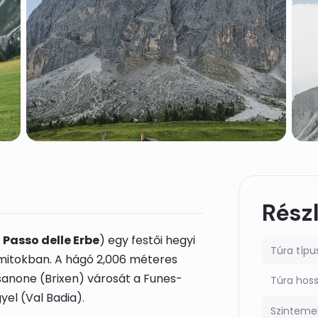
Rész
l
Passo delle Erbe
) egy festői hegyi
Túra típu
lomitokban. A hágó 2,006 méteres
sanone (Brixen) városát a Funes-
Túra hos
yel (Val Badia).
Szinteme