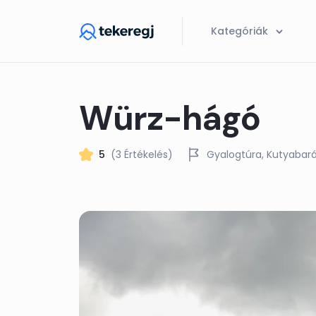
Skip to main content
Kategóriák
Würz-hágó
5
(3 Értékelés)
Gyalogtúra
Kutyabar