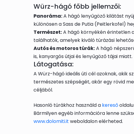
Würz-hágó főbb jellemzői:
Panoráma:
A hágó lenyűgöző kilátást nyúj
különösen a Sass de Putia (Peitlerkofel) h
Természet:
A hágó környékén érintetlen a
találhatók, amelyek kiváló túrázási lehető
Autós és motoros túrák:
A hágó népszer
is, kanyargós útjai és lenyűgöző tájai miatt.
Látogatása:
A Würz-hágó ideális úti cél azoknak, akik s
természetes szépségét, akár egy rövid me
céljából.
Hasonló túrákhoz használd a
kereső
oldalu
Bármilyen egyéb információra lenne szüks
www.dolomiti.it
weboldalon elérheted.