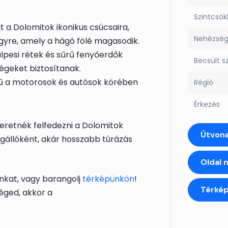
Szintcsö
t a Dolomitok ikonikus csúcsaira,
Nehézsé
egyre, amely a hágó fölé magasodik.
lpesi rétek és sűrű fenyőerdők
Becsült s
ségeket biztosítanak.
ű a motorosok és autósok körében
Régió
Érkezés
zeretnék felfedezni a Dolomitok
Útvona
gállóként, akár hosszabb túrázás
Oldal 
nkat, vagy barangolj
térképünkön
!
Térké
éged, akkor a