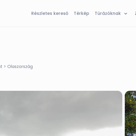
Részletes kereső
Térkép
Túrázóknak
át
> Olaszország