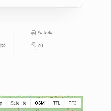
Parkoló
átó
Víz
p
Satellite
OSM
TFL
TFO