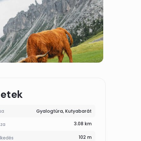
letek
sa
Gyalogtúra
Kutyabarát
3.08 km
sza
102 m
lkedés