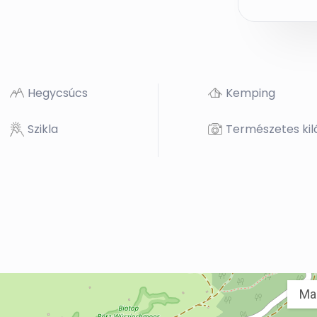
Hegycsúcs
Kemping
Szikla
Természetes kil
Ma