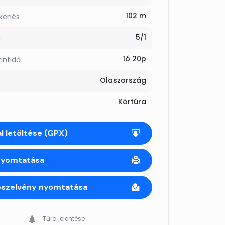
102 m
kkenés
5/1
g
1ó 20p
zintidő
Olaszország
Körtúra
l letöltése (GPX)
nyomtatása
pszelvény nyomtatása
Túra jelentése