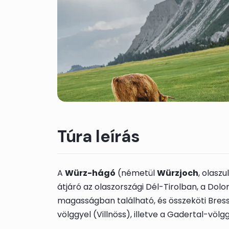
Túra leírás
A
Würz-hágó
(németül
Würzjoch
, olaszu
átjáró az olaszországi Dél-Tirolban, a Do
magasságban található, és összeköti Bres
völggyel (Villnöss), illetve a Gadertal-völgg