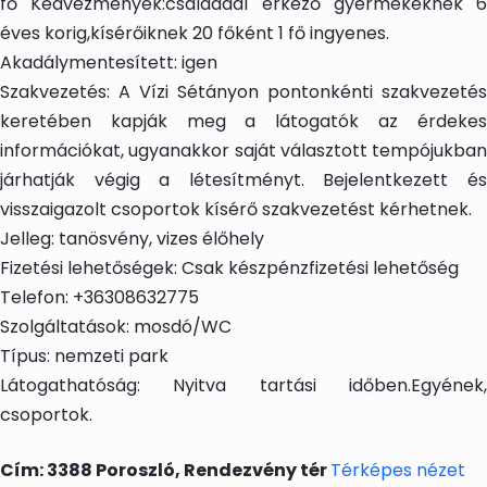
fő Kedvezmények:családdal érkező gyermekeknek 6
éves korig,kísérőiknek 20 főként 1 fő ingyenes.
Akadálymentesített: igen
Szakvezetés: A Vízi Sétányon pontonkénti szakvezetés
keretében kapják meg a látogatók az érdekes
információkat, ugyanakkor saját választott tempójukban
járhatják végig a létesítményt. Bejelentkezett és
visszaigazolt csoportok kísérő szakvezetést kérhetnek.
Jelleg: tanösvény, vizes élőhely
Fizetési lehetőségek: Csak készpénzfizetési lehetőség
Telefon: +36308632775
Szolgáltatások: mosdó/WC
Típus: nemzeti park
Látogathatóság: Nyitva tartási időben.Egyének,
csoportok.
Cím: 3388 Poroszló, Rendezvény tér
Térképes nézet