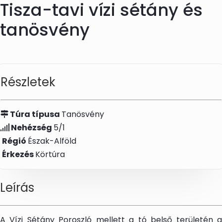
Tisza-tavi vízi sétány és
Skip to main content
tanösvény
Részletek
Túra típusa
Tanösvény
Nehézség
5/1
Régió
Észak-Alföld
Érkezés
Körtúra
Leírás
A Vízi Sétány Poroszló mellett a tó belső területén a