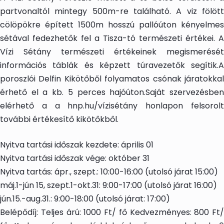
partvonaltól mintegy 500m-re található. A viz fölött
cölöpökre épített 1500m hosszú pallóúton kényelmes
sétával fedezhetők fel a Tisza-tó természeti értékei. A
Vízi Sétány természeti értékeinek megismerését
információs táblák és képzett túravezetők segítik.A
poroszlói Delfin Kikötőből folyamatos csónak járatokkal
érhető el a kb. 5 perces hajóúton.Saját szervezésben
elérhető a a hnp.hu/vízisétány honlapon felsorolt
további értékesítő kikötőkből.
Nyitva tartási időszak kezdete: április 01
Nyitva tartási időszak vége: október 31
Nyitva tartás: ápr., szept.: 10:00-16:00 (utolsó járat 15:00)
máj.1-jún 15, szept.1-okt.31: 9:00-17:00 (utolsó járat 16:00)
jún.15.-aug.31.: 9:00-18:00 (utolsó járat: 17:00)
Belépődíj: Teljes árú: 1000 Ft/ fő Kedvezményes: 800 Ft/