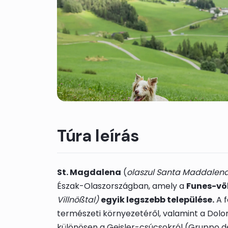
Túra leírás
St. Magdalena
(
olaszul Santa Maddalen
Észak-Olaszországban, amely a
Funes-vö
Villnößtal)
egyik legszebb települése.
A f
természeti környezetéről, valamint a Dolo
különösen a Geisler-csúcsokról (Gruppo d