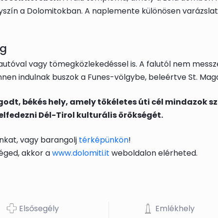
lyszín a Dolomitokban. A naplemente különösen varázslato
ég
tóval vagy tömegközlekedéssel is. A falutól nem messze
nen indulnak buszok a Funes-völgybe, beleértve St. Magda
dt, békés hely, amely tökéletes úti cél mindazok sz
fedezni Dél-Tirol kulturális örökségét.
nkat, vagy barangolj
térképünkön
!
éged, akkor a
www.dolomiti.it
weboldalon elérheted.
Elsősegély
Emlékhely