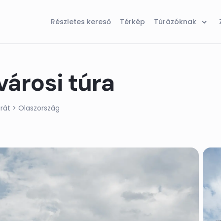
Részletes kereső
Térkép
Túrázóknak
városi túra
rát
> Olaszország