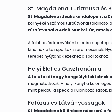
St. Magdalena Turizmusa és 
St. Magdalena ideális kiindulópont a D
környékén számos túraútvonal található, a
túraútvonal a Adolf Munkel-út, amely a
A faluban és környékén télen is rengeteg s
kínálnak a téli sportok szerelmeseinek. Ny
terepet nyújtanak ezekhez a sportokhoz.
Helyi Élet és Gasztronómia
A falu lakói nagy hangsúlyt fektetne
megmutatkozik. A helyi konyha különleges k
mint például a speck, a különböző sajtok, k
Fotózás és Látványosságok
St. Magdalena különösen népszerű a fo