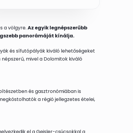
s a völgyre.
Az egyik legnépszerűbb
legszebb panorámáját kínálja.
lyák és sífutópályák kiváló lehetőségeket
 népszerű, mivel a Dolomitok kiváló
 építészetben és gasztronómiában is
egkóstolhatók a régió jellegzetes ételei,
lyezkedik el a Geisler-csúcsokkal a