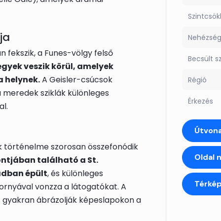
Szintcsö
ja
Nehézsé
 fekszik, a Funes-völgy felső
Becsült s
hegyek veszik körül, amelyek
 helynek.
A Geisler-csúcsok
Régió
 meredek sziklák különleges
Érkezés
l.
Útvona
ek történelme szorosan összefonódik
Oldal 
ontjában található a St.
adban épült
, és különleges
Térké
tornyával vonzza a látogatókat. A
s gyakran ábrázolják képeslapokon a