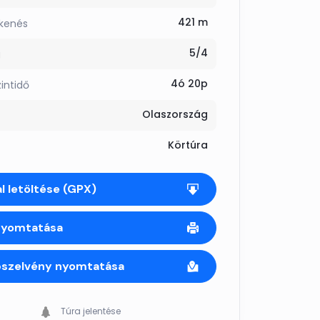
421 m
kkenés
5/4
g
4ó 20p
zintidő
Olaszország
Körtúra
l letöltése (GPX)
nyomtatása
pszelvény nyomtatása
Túra jelentése