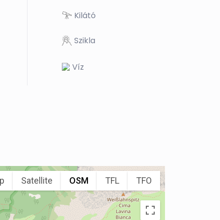
Kilátó
Szikla
Víz
p
Satellite
OSM
TFL
TFO