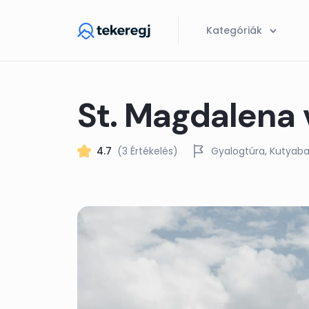
Skip to main content
Kategóriák
St. Magdalena 
4.7
(3 Értékelés)
Gyalogtúra
Kutyaba