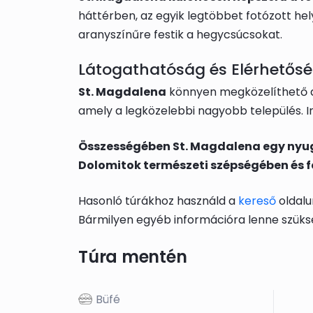
háttérben, az egyik legtöbbet fotózott he
aranyszínűre festik a hegycsúcsokat.
Látogathatóság és Elérhetős
St. Magdalena
könnyen megközelíthető au
amely a legközelebbi nagyobb település. In
Összességében St. Magdalena egy nyugo
Dolomitok természeti szépségében és fel
Hasonló túrákhoz használd a
kereső
oldalu
Bármilyen egyéb információra lenne szüks
Túra mentén
Büfé