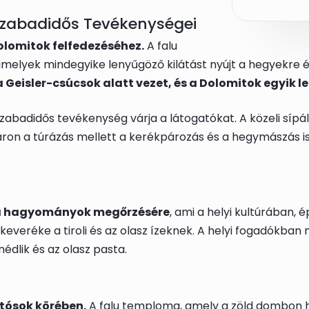
Szabadidős Tevékenységei
olomitok felfedezéséhez.
A falu
melyek mindegyike lenyűgöző kilátást nyújt a hegyekre é
 Geisler-csúcsok alatt vezet, és a Dolomitok egyik 
zabadidős tevékenység várja a látogatókat. A közeli sípá
áron a túrázás mellett a kerékpározás és a hegymászás is
k a hagyományok megőrzésére
, ami a helyi kultúrában,
everéke a tiroli és az olasz ízeknek. A helyi fogadókban m
nédlik és az olasz pasta.
tósok körében.
A falu temploma, amely a zöld dombon he