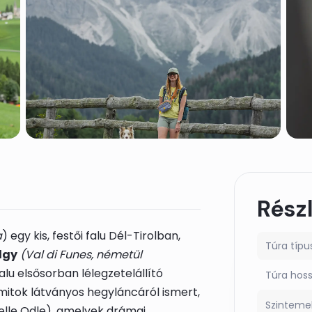
Rész
a
) egy kis, festői falu Dél-Tirolban,
Túra típu
lgy
(Val di Funes, németül
alu elsősorban lélegzetelállító
Túra hos
mitok látványos hegyláncáról ismert,
Szinteme
elle Odle), amelyek drámai