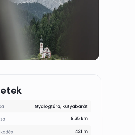
letek
sa
Gyalogtúra
Kutyabarát
9.65 km
sza
421 m
lkedés