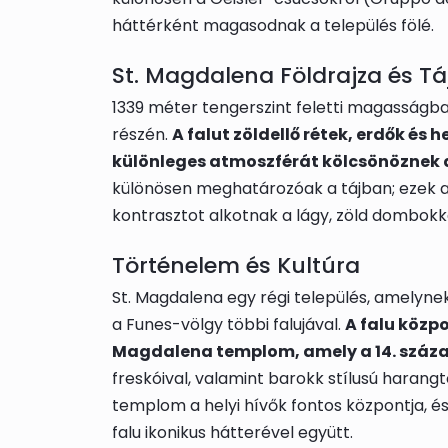
háttérként magasodnak a település fölé.
St. Magdalena Földrajza és Tá
1339 méter tengerszint feletti magasságban
részén.
A falut zöldellő rétek, erdők és 
különleges atmoszférát kölcsönöznek a
különösen meghatározóak a tájban; ezek a
kontrasztot alkotnak a lágy, zöld dombokka
Történelem és Kultúra
St. Magdalena egy régi település, amelyn
a Funes-völgy többi falujával.
A falu közp
Magdalena templom, amely a 14. száz
freskóival, valamint barokk stílusú harang
templom a helyi hívők fontos központja, é
falu ikonikus hátterével együtt.