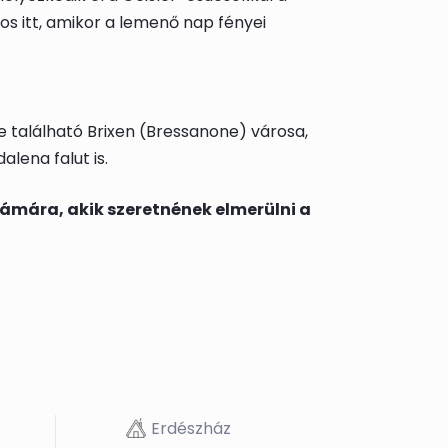
s itt, amikor a lemenő nap fényei
 található Brixen (Bressanone) városa,
lena falut is.
ámára, akik szeretnének elmerülni a
Erdészház