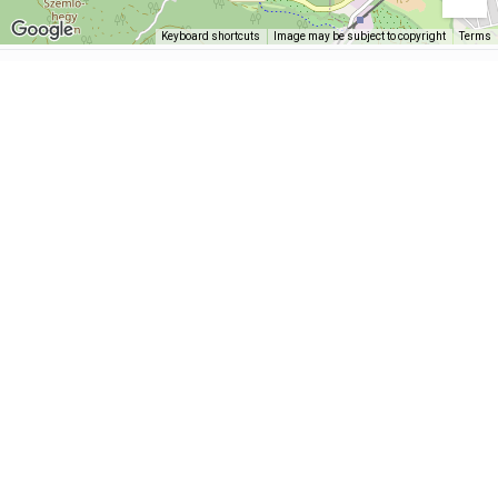
Keyboard shortcuts
Image may be subject to copyright
Terms
Mi egy túrázni szerető baráti társaság vagyunk, de
elhatároztuk, hogy általunk bejárt, ismert
útvonalakat másokkal is megosztjuk összeszedve,
rendszerezve azokat. Weboldalunkon
megtalálhatók gyalogtúráktól kezdve
kerékpártúrákon át az infópontokig minden
hasznos dolog.
Sötét mód
Főoldal