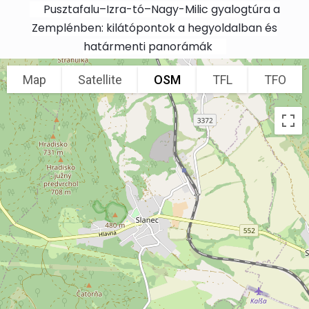
Skip to main content
Pusztafalu–Izra-tó–Nagy-Milic gyalogtúra a
Zemplénben: kilátópontok a hegyoldalban és
határmenti panorámák
Map
Satellite
OSM
TFL
TFO