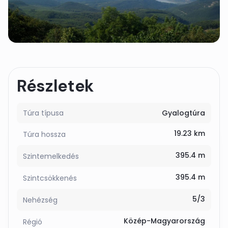
Részletek
Túra típusa
Gyalogtúra
19.23 km
Túra hossza
395.4 m
Szintemelkedés
395.4 m
Szintcsökkenés
5/3
Nehézség
Közép-Magyarország
Régió