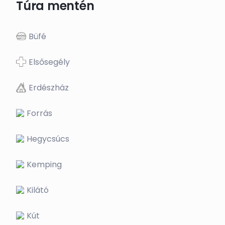
Túra mentén
Büfé
Elsősegély
Erdészház
Forrás
Hegycsúcs
Kemping
Kilátó
Kút