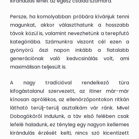
kirándulás lehet az egész család számára.
Persze, ha komolyabban próbára kívánjuk tenni
magunkat, akkor választhatunk a hosszabb
távok közül is, valamint nevezhetünk a terepfutó
kategóriába. Számunkra viszont cél ezen a
gyönyörű őszi napon inkább a fiatalabb
generációnak való kedvcsinálás volt, ami
maximálisan teljesült is.
A nagy tradícióval rendelkező túra
kifogástalanul szervezett, az itiner már-már
kínosan aprólékos, az ellenőrzőpontokon ritkán
látható terülj-terülj asztalkám vár ránk. Mivel
Dobogókőről indulunk, a táv első felében csak
lefelé haladunk, ez tényleg egy nagyon kellemes
kirándulás érzését kelti, nincs szó kicentizett