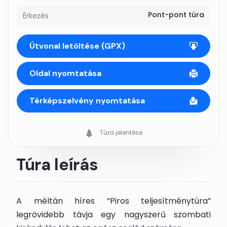
Pont-pont túra
Érkezés
Útvonal letöltése (GPX)
Oldal nyomtatása
Térképszelvény nyomtatása
Túra jelentése
Túra leírás
A méltán híres “Piros teljesítménytúra”
legrövidebb távja egy nagyszerű szombati