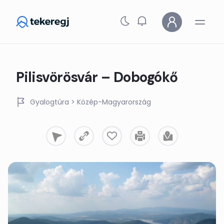
Skip to main content
Pilisvörösvár – Dobogókő
Gyalogtúra
> Közép-Magyarország