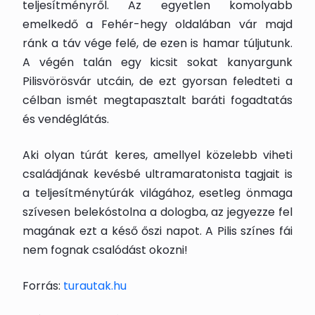
teljesítményről. Az egyetlen komolyabb
emelkedő a Fehér-hegy oldalában vár majd
ránk a táv vége felé, de ezen is hamar túljutunk.
A végén talán egy kicsit sokat kanyargunk
Pilisvörösvár utcáin, de ezt gyorsan feledteti a
célban ismét megtapasztalt baráti fogadtatás
és vendéglátás.
Aki olyan túrát keres, amellyel közelebb viheti
családjának kevésbé ultramaratonista tagjait is
a teljesítménytúrák világához, esetleg önmaga
szívesen belekóstolna a dologba, az jegyezze fel
magának ezt a késő őszi napot. A Pilis színes fái
nem fognak csalódást okozni!
Forrás:
turautak.hu