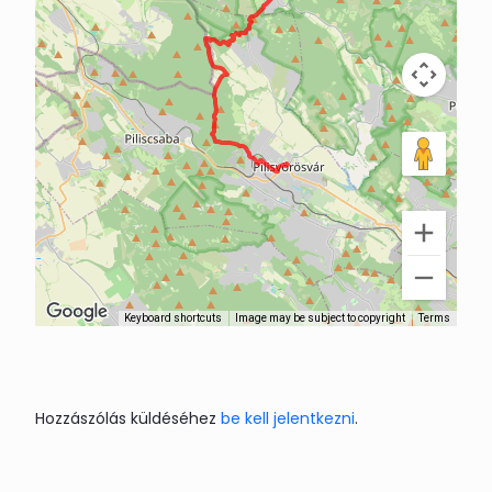
Keyboard shortcuts
Image may be subject to copyright
Terms
Hozzászólás küldéséhez
be kell jelentkezni
.