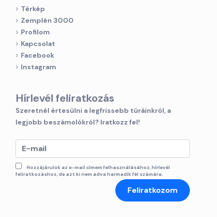
Térkép
Zemplén 3000
Profilom
Kapcsolat
Facebook
Instagram
Hírlevél feliratkozás
Szeretnél értesülni a legfrissebb túráinkról, a
legjobb beszámolókról? Iratkozz fel!
Hozzájárulok az e-mail címem felhasználásához, hírlevél
feliratkozáshoz, de azt ki nem adva harmadik fél számára.
Feliratkozom