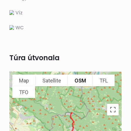
Víz
WC
Túra útvonala
Map
Satellite
OSM
TFL
TFO