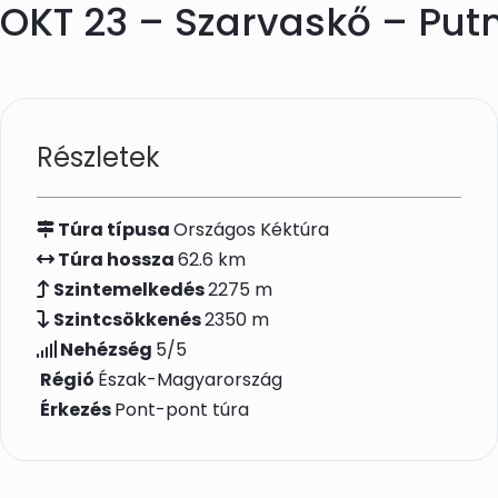
OKT 23 – Szarvaskő – Put
Skip to main content
Részletek
Túra típusa
Országos Kéktúra
Túra hossza
62.6 km
Szintemelkedés
2275 m
Szintcsökkenés
2350 m
Nehézség
5/5
Régió
Észak-Magyarország
Érkezés
Pont-pont túra