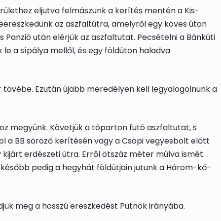
rülethez eljutva felmászunk a kerítés mentén a Kis-
eereszkedünk az aszfaltútra, amelyről egy köves úton
Panzió után elérjük az aszfaltutat.
Pecsét
elni a
Bánkúti
 le a sípálya mellől, és egy földúton haladva
 tövébe. Ezután újabb meredélyen kell legyalogolnunk a
z megyünk. Követjük a tóparton futó aszfaltutat, s
hol a BB söröző kerítésén vagy a Csöpi vegyesbolt előtt
 kijárt erdészeti útra. Erről ötszáz méter múlva ismét
később pedig a hegyhát földútjain jutunk a Három-kő-
ezdjük meg a hosszú ereszkedést
Putnok
irányába.