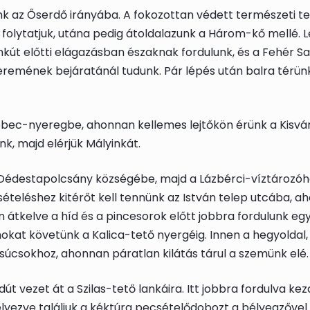
nk az Őserdő irányába. A fokozottan védett természeti te
folytatjuk, utána pedig átoldalazunk a Három-kő mellé. L
t előtti elágazásban északnak fordulunk, és a Fehér Sas 
teremének bejáratánál tudunk. Pár lépés után balra térünk
bec-nyeregbe, ahonnan kellemes lejtőkön érünk a Kisvár
k, majd elérjük Mályinkát.
 Dédestapolcsány községébe, majd a Lázbérci-víztározóho
sételéshez kitérőt kell tennünk az István telep utcába, a
n átkelve a híd és a pincesorok előtt jobbra fordulunk egy
t követünk a Kalica-tető nyergéig. Innen a hegyoldal, 
úcsokhoz, ahonnan páratlan kilátás tárul a szemünk elé.
út vezet át a Szilas-tető lankáira. Itt jobbra fordulva k
elyezve találjuk a kéktúra pecsételődobozt a
bélyegző
vel.