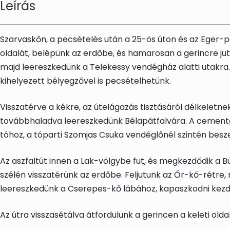
Leírás
Szarvaskő
n, a pecsételés után a 25-ös úton és az Eger-
oldalát, belépünk az erdőbe, és hamarosan a gerincre ju
majd leereszkedünk a
Telekessy vendégház
alatti utakra
kihelyezett
bélyegző
vel is pecsételhetünk.
Visszatérve a kékre, az útelágazás tisztásáról délkeletne
továbbhaladva leereszkedünk
Bélapátfalvára
. A cement
tóhoz, a tóparti Szomjas Csuka vendéglőnél szintén besz
Az aszfaltút innen a Lak-völgybe fut, és megkezdődik a B
szélén visszatérünk az erdőbe. Feljutunk az Őr-kő-rétre,
leereszkedünk a Cserepes-kő lábához, kapaszkodni kezd
Az útra visszasétálva átfordulunk a gerincen a keleti olda