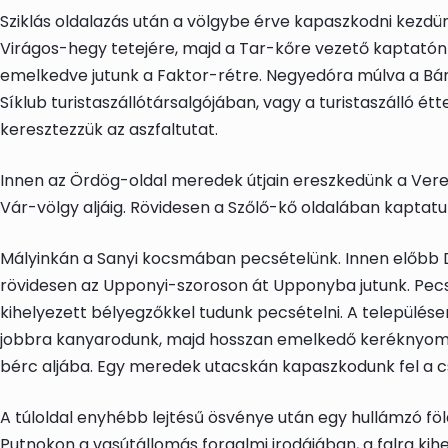
Sziklás oldalazás után a völgybe érve kapaszkodni kezdü
Virágos-hegy tetejére, majd a Tar-kőre vezető kaptatón 
emelkedve jutunk a Faktor-rétre. Negyedóra múlva a Bánkú
Síklub turistaszálló
társalgójában, vagy a turistaszálló ét
keresztezzük az aszfaltutat.
Innen az Ördög-oldal meredek útjain ereszkedünk a Vere
Vár-völgy aljáig. Rövidesen a Szőlő-kő oldalában kaptatun
Mályinkán
a Sanyi kocsmában
pecsét
elünk. Innen előbb
rövidesen az Upponyi-szoroson át
Uppony
ba jutunk. Pec
kihelyezett
bélyegzők
kel tudunk pecsételni. A települése
jobbra kanyarodunk, majd hosszan emelkedő keréknyomoka
bérc aljába. Egy meredek utacskán kapaszkodunk fel a cs
A túloldal enyhébb lejtésű ösvénye után egy hullámzó föld
Putnokon a vasútállomás forgalmi irodájában, a falra kih