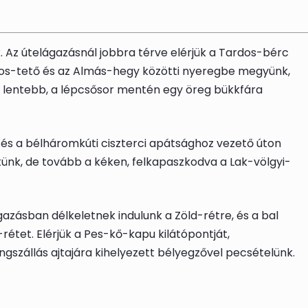
. Az útelágazásnál jobbra térve elérjük a Tardos-bérc
zoros-tető és az Almás-hegy közötti nyeregbe megyünk,
, de lentebb, a lépcsősor mentén egy öreg bükkfára
é, és a bélháromkúti ciszterci apátsághoz vezető úton
tünk
, de tovább a kéken, felkapaszkodva a Lak-völgyi-
gazásban délkeletnek indulunk a Zöld-rétre, és a bal
rétet. Elérjük a Pes-kő-kapu kilátópontját,
ngszállás ajtajára kihelyezett
bélyegző
vel pecsételünk.