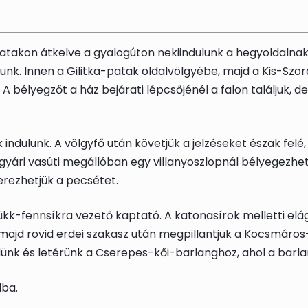
patakon átkelve a gyalogúton nekiindulunk a hegyoldalnak
tunk. Innen a Gilitka-patak oldalvölgyébe, majd a Kis-S
. A
bélyegző
t a ház bejárati lépcsőjénél a falon találjuk
k indulunk. A völgyfő után követjük a jelzéseket észak fel
gyári vasúti megállóban egy villanyoszlopnál
bélyegezhe
erezhetjük a
pecsét
et.
ükk-fennsíkra vezető kaptató. A katonasírok melletti elá
 majd rövid erdei szakasz után megpillantjuk a Kocsmáros-
ünk és letérünk a
Cserepes-kői-barlang
hoz, ahol a barla
lba.