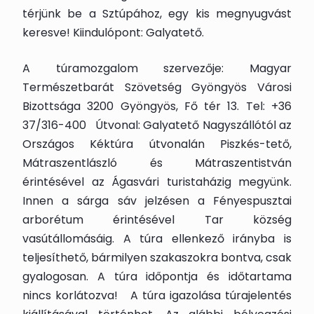
térjünk be a Sztúpához, egy kis megnyugvást
keresve! Kiindulópont: Galyatető.
A túramozgalom szervezője: Magyar
Természetbarát Szövetség Gyöngyös Városi
Bizottsága 3200 Gyöngyös, Fő tér 13. Tel: +36
37/316-400 Útvonal: Galyatető Nagyszállótól az
Országos Kéktúra útvonalán Piszkés-tető,
Mátraszentlászló és Mátraszentistván
érintésével az Ágasvári turistaházig megyünk.
Innen a sárga sáv jelzésen a Fényespusztai
arborétum érintésével Tar község
vasútállomásáig. A túra ellenkező irányba is
teljesíthető, bármilyen szakaszokra bontva, csak
gyalogosan. A túra időpontja és időtartama
nincs korlátozva! A túra igazolása túrajelentés