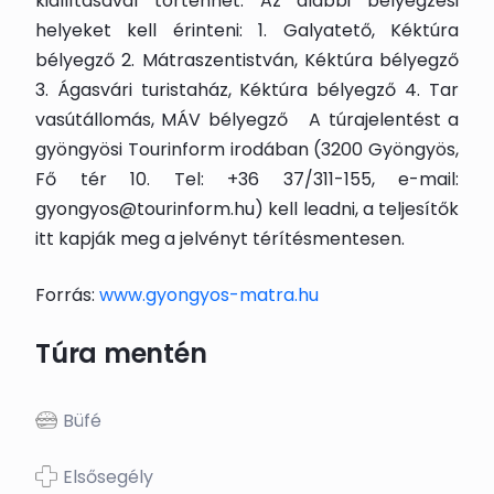
kiállításával történhet. Az alábbi bélyegzési
helyeket kell érinteni: 1. Galyatető, Kéktúra
bélyegző 2. Mátraszentistván, Kéktúra bélyegző
3. Ágasvári turistaház, Kéktúra bélyegző 4. Tar
vasútállomás, MÁV bélyegző A túrajelentést a
gyöngyösi Tourinform irodában (3200 Gyöngyös,
Fő tér 10. Tel: +36 37/311-155, e-mail:
gyongyos@tourinform.hu) kell leadni, a teljesítők
itt kapják meg a jelvényt térítésmentesen.
Forrás:
www.gyongyos-matra.hu
Túra mentén
Büfé
Elsősegély