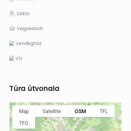
Szikla
Vegyesbolt
Vendégház
Víz
Túra útvonala
Map
Satellite
OSM
TFL
TFO