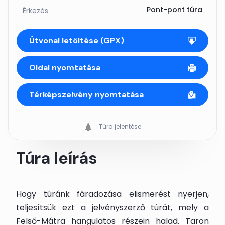
Pont-pont túra
Érkezés
Útvonal letöltése (GPX)
Oldal nyomtatása
Térképszelvény nyomtatása
Túra jelentése
Túra leírás
Hogy túránk fáradozása elismerést nyerjen,
teljesítsük ezt a jelvényszerző túrát, mely a
Felső-Mátra hangulatos részein halad. Taron