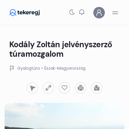
Skip to main content
Kodály Zoltán jelvényszerző
túramozgalom
Gyalogtúra
> Észak-Magyarország