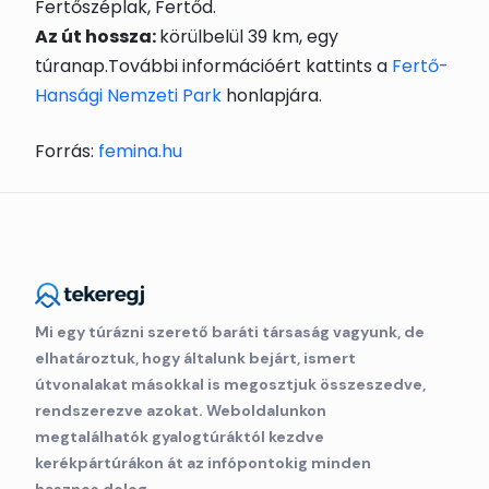
Fertőszéplak, Fertőd.
Az út hossza:
körülbelül 39 km, egy
túranap.További információért kattints a
Fertő-
Hansági Nemzeti Park
honlapjára.
Forrás:
femina.hu
Mi egy túrázni szerető baráti társaság vagyunk, de
elhatároztuk, hogy általunk bejárt, ismert
útvonalakat másokkal is megosztjuk összeszedve,
rendszerezve azokat. Weboldalunkon
megtalálhatók gyalogtúráktól kezdve
kerékpártúrákon át az infópontokig minden
hasznos dolog.