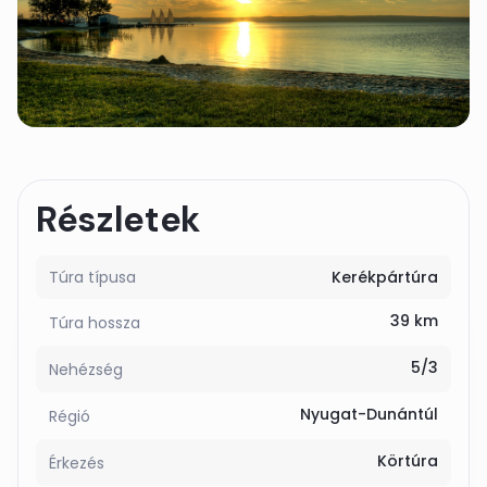
Részletek
Túra típusa
Kerékpártúra
39 km
Túra hossza
5/3
Nehézség
Nyugat-Dunántúl
Régió
Körtúra
Érkezés