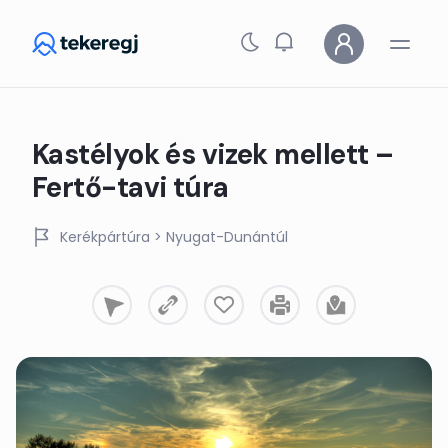
Skip to main content
Kastélyok és vizek mellett –
Fertő-tavi túra
Kerékpártúra
> Nyugat-Dunántúl