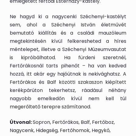
emlegetett fertődi Esterházy-kastély.
Ne hagyd ki a nagycenki Széchenyi-kastélyt
sem, ahol a Széchenyi István életművét
bemutató kiállítás és a családi mauzóleum
megtekintésén kívül felkeresheted a híres
méntelepet, illetve a Széchenyi Múzeumvasutat
is kipróbálhatod. Ha fürdeni szeretnél,
Fertőrákosnál tarts pihenőt – ha van kedved
hozzá, itt akár egy hajóútnak is nekivághatsz. A
Fertőrákos és Balf közötti szakaszon kiépített
kerékpárúton tekerhetsz, ráadásul néhány
nagyobb emelkedőn kívül nem kell túl
megerőltető terepre számítanod.
Útvonal:
Sopron, Fertőrákos, Balf, Fertőboz,
Nagycenk, Hidegség, Fertőhomok, Hegykő,