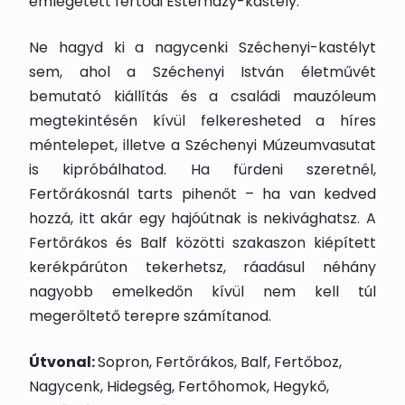
emlegetett fertődi Esterházy-kastély.
Ne hagyd ki a nagycenki Széchenyi-kastélyt
sem, ahol a Széchenyi István életművét
bemutató kiállítás és a családi mauzóleum
megtekintésén kívül felkeresheted a híres
méntelepet, illetve a Széchenyi Múzeumvasutat
is kipróbálhatod. Ha fürdeni szeretnél,
Fertőrákosnál tarts pihenőt – ha van kedved
hozzá, itt akár egy hajóútnak is nekivághatsz. A
Fertőrákos és Balf közötti szakaszon kiépített
kerékpárúton tekerhetsz, ráadásul néhány
nagyobb emelkedőn kívül nem kell túl
megerőltető terepre számítanod.
Útvonal:
Sopron, Fertőrákos, Balf, Fertőboz,
Nagycenk, Hidegség, Fertőhomok, Hegykő,