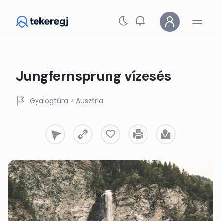
Skip to main content
Jungfernsprung vízesés
Gyalogtúra
> Ausztria