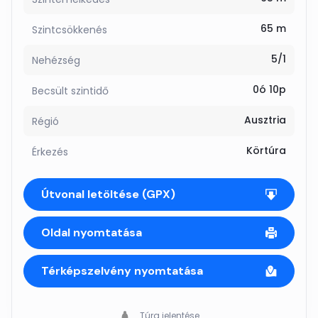
65 m
Szintcsökkenés
5/1
Nehézség
0ó 10p
Becsült szintidő
Ausztria
Régió
Körtúra
Érkezés
Útvonal letöltése (GPX)
Oldal nyomtatása
Térképszelvény nyomtatása
Túra jelentése