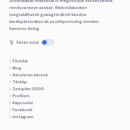
útvonalakat másokkal is megosztjuk összeszedve,
rendszerezve azokat. Weboldalunkon
megtalálhatók gyalogtúráktól kezdve
kerékpártúrákon át az infópontokig minden
hasznos dolog.
Sötét mód
Főoldal
Blog
Részletes kereső
Térkép
Zemplén 3000
Profilom
Kapcsolat
Facebook
Instagram