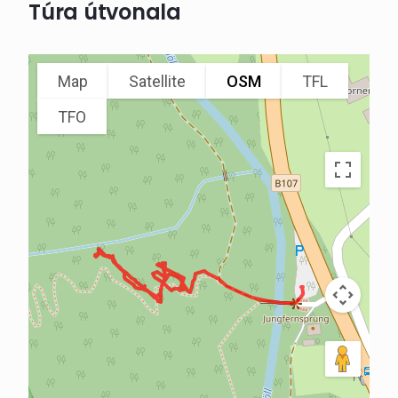
Túra útvonala
Map
Satellite
OSM
TFL
TFO