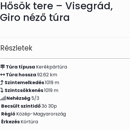
Hősök tere – Visegrád,
Skip to main content
Giro néző túra
Részletek
Túra típusa
Kerékpártúra
Túra hossza
92.62 km
Szintemelkedés
1019 m
Szintcsökkenés
1019 m
Nehézség
5/3
Becsült szintidő
3ó 30p
Régió
Közép-Magyarország
Érkezés
Körtúra