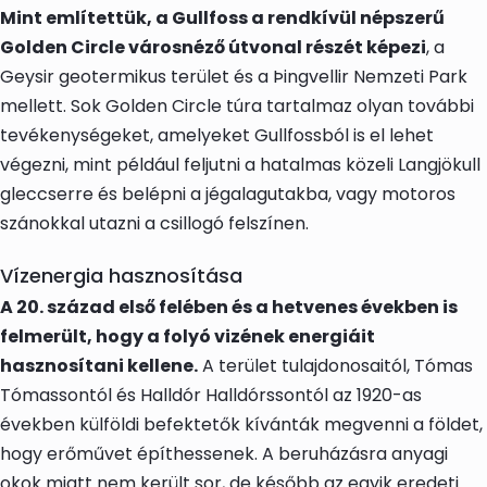
Mint említettük, a Gullfoss a rendkívül népszerű
Golden Circle városnéző útvonal részét képezi
, a
Geysir geotermikus terület és a Þingvellir Nemzeti Park
mellett. Sok Golden Circle túra tartalmaz olyan további
tevékenységeket, amelyeket Gullfossból is el lehet
végezni, mint például feljutni a hatalmas közeli Langjökull
gleccserre és belépni a jégalagutakba, vagy motoros
szánokkal utazni a csillogó felszínen.
Vízenergia hasznosítása
A 20. század első felében és a hetvenes években is
felmerült, hogy a folyó vizének energiáit
hasznosítani kellene.
A terület tulajdonosaitól, Tómas
Tómassontól és Halldór Halldórssontól az 1920-as
években külföldi befektetők kívánták megvenni a földet,
hogy erőművet építhessenek. A beruházásra anyagi
okok miatt nem került sor, de később az egyik eredeti