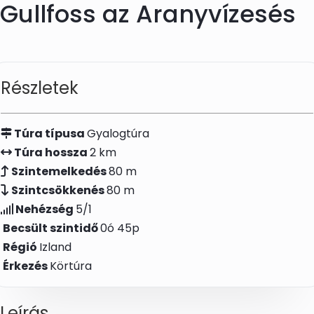
Gullfoss az Aranyvízesés
Skip to main content
Részletek
Túra típusa
Gyalogtúra
Túra hossza
2 km
Szintemelkedés
80 m
Szintcsökkenés
80 m
Nehézség
5/1
Becsült szintidő
0ó 45p
Régió
Izland
Érkezés
Körtúra
Leírás