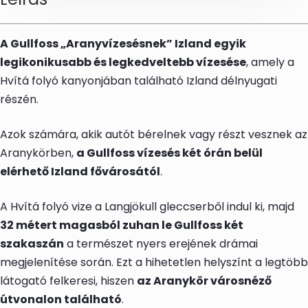
A Gullfoss „Aranyvízesésnek” Izland egyik
legikonikusabb és legkedveltebb vízesése
, amely a
Hvítá folyó kanyonjában található Izland délnyugati
részén.
Azok számára, akik autót bérelnek vagy részt vesznek az
Aranykörben,
a Gullfoss vízesés két órán belül
elérhető Izland fővárosától
.
A Hvítá folyó vize a Langjökull gleccserből indul ki, majd
32 métert magasból zuhan le Gullfoss két
szakaszán
a természet nyers erejének drámai
megjelenítése során. Ezt a hihetetlen helyszínt a legtöbb
látogató felkeresi, hiszen
az Aranykör városnéző
útvonalon található
.