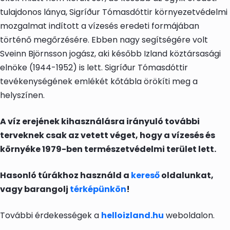
tulajdonos lánya, Sigríður Tómasdóttir környezetvédelmi
mozgalmat indított a vízesés eredeti formájában
történő megőrzésére. Ebben nagy segítségére volt
Sveinn Björnsson jogász, aki később Izland köztársasági
elnöke (1944-1952) is lett. Sigríður Tómasdóttir
tevékenységének emlékét kőtábla örökíti meg a
helyszínen.
A víz erejének kihasználásra irányuló további
terveknek csak az vetett véget, hogy a vízesés és
környéke 1979-ben természetvédelmi terület lett.
Hasonló túrákhoz használd a
kereső
oldalunkat,
vagy barangolj
térképünkön
!
További érdekességek a
helloizland.hu
weboldalon.