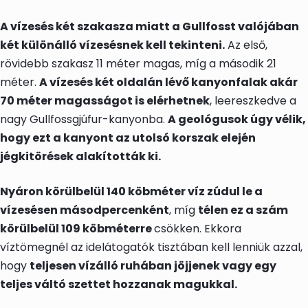
A vízesés két szakasza miatt a Gullfosst valójában
két különálló vízesésnek kell tekinteni.
Az első,
rövidebb szakasz 11 méter magas, míg a második 21
méter.
A vízesés két oldalán lévő kanyonfalak akár
70 méter magasságot is elérhetnek
, leereszkedve a
nagy Gullfossgjúfur-kanyonba.
A geológusok úgy vélik,
hogy ezt a kanyont az utolsó korszak elején
jégkitörések alakították ki.
Nyáron körülbelül 140 köbméter víz zúdul le a
vízesésen másodpercenként
, míg
télen ez a szám
körülbelül 109 köbméterre
csökken. Ekkora
víztömegnél az idelátogatók tisztában kell lenniük azzal,
hogy
teljesen vízálló ruhában jöjjenek vagy egy
teljes váltó szettet hozzanak magukkal.