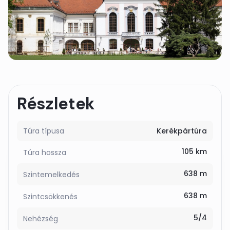
Részletek
Túra típusa
Kerékpártúra
105 km
Túra hossza
638 m
Szintemelkedés
638 m
Szintcsökkenés
5/4
Nehézség