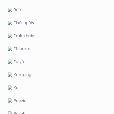
Büfé
Elsősegély
Emlékhely
Étterem
Folyó
Kemping
Kút
Panzió
Patak