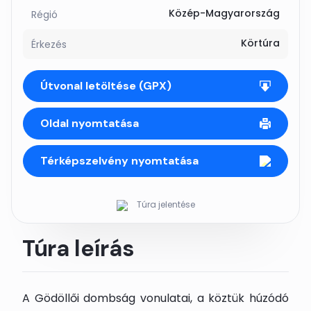
Közép-Magyarország
Régió
Körtúra
Érkezés
Útvonal letöltése (GPX)
Oldal nyomtatása
Térképszelvény nyomtatása
Túra jelentése
Túra leírás
A Gödöllői dombság vonulatai, a köztük húzódó