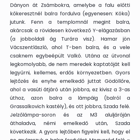
Dányon át Zsámbokra, amelybe a falu előtti
kőkeresztnél balra fordulva (egyenesen: Kóka)
jutunk. Fenn a templomnál megint balra,
akárcsak a rövidesen következő Y-elágazásban
(a jobboldali ág Turára visz). Hamar jön
Vácszentlászló, ahol T-ben balra, és a vele
csaknem egybeépült Valkó. Utána az útvonal
legkomolyabb, de nem meredek kaptatóját kell
legyűrni, kellemes, erdős környezetben. Gyors
lejtőzés és enyhe emelkedő juttat Gödöllőre,
ahol a vasúti átjáró után jobbra, ez kivisz a 3-as
úthoz, azon balra a lámpáig (balról a
Grassalkovich kastély), és ott jobbra, Szada felé.
Jelzőlámpa-soron és az M3 aluljáróján
áthaladva, némi emelkedő után, Szada
következik. A gyors lejtőben figyelni kell, hogy el