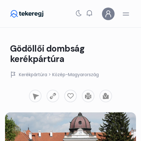
Skip to main content
Gödöllői dombság
kerékpártúra
Kerékpártúra
> Közép-Magyarország