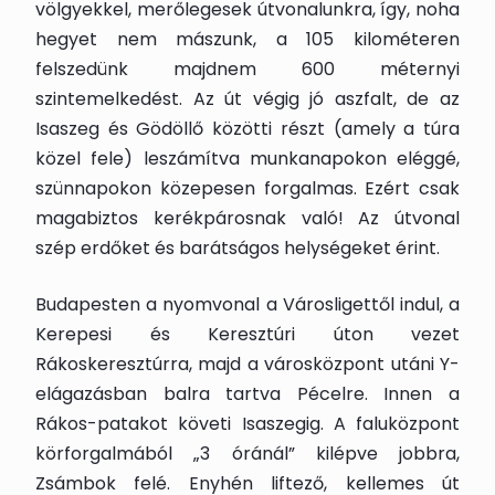
völgyekkel, merőlegesek útvonalunkra, így, noha
hegyet nem mászunk, a 105 kilométeren
felszedünk majdnem 600 méternyi
szintemelkedést. Az út végig jó aszfalt, de az
Isaszeg és Gödöllő közötti részt (amely a túra
közel fele) leszámítva munkanapokon eléggé,
szünnapokon közepesen forgalmas. Ezért csak
magabiztos kerékpárosnak való! Az útvonal
szép erdőket és barátságos helységeket érint.
Budapesten a nyomvonal a Városligettől indul, a
Kerepesi és Keresztúri úton vezet
Rákoskeresztúrra, majd a városközpont utáni Y-
elágazásban balra tartva Pécelre. Innen a
Rákos-patakot követi Isaszegig. A faluközpont
körforgalmából „3 óránál” kilépve jobbra,
Zsámbok felé. Enyhén liftező, kellemes út