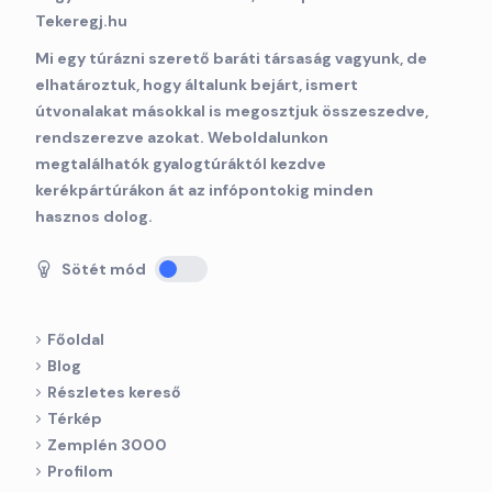
Mi egy túrázni szerető baráti társaság vagyunk, de
elhatároztuk, hogy általunk bejárt, ismert
útvonalakat másokkal is megosztjuk összeszedve,
rendszerezve azokat. Weboldalunkon
megtalálhatók gyalogtúráktól kezdve
kerékpártúrákon át az infópontokig minden
hasznos dolog.
Sötét mód
Főoldal
Blog
Részletes kereső
Térkép
Zemplén 3000
Profilom