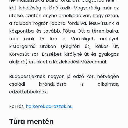
ne mulasszuk a balra fordulást Mogyoród felé –
két lehetőség is kínálkozik. Mogyoródig már az
utolsó, szintén enyhe emelkedő vár, hogy aztán,
a faluban rögtön jobbra fordulva, lesüvítsünk a
központba, és tovább, Fótra. Ott a téren balra,
már csak 15 km a Városliget, amelyet
kisforgalmú utakon (Régifóti út, Rákos út,
Körvasút sor, Erzsébet királyné út és gyalogos
aluljáró) érünk el, a Közlekedési Múzeumnál.
Budapestieknek nagyon jó edző kör, hétvégén
családi kirándulásra is alkalmas,
edzettebbeknek.
Forrás:
holkerekparozzak.hu
Túra mentén