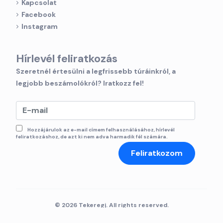
Kapcsolat
Facebook
Instagram
Hírlevél feliratkozás
Szeretnél értesülni a legfrissebb túráinkról, a
legjobb beszámolókról? Iratkozz fel!
Hozzájárulok az e-mail címem felhasználásához, hírlevél
feliratkozáshoz, de azt ki nem adva harmadik fél számára.
Feliratkozom
© 2026 Tekeregj. All rights reserved.