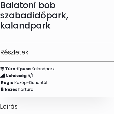
Balatoni bob
Skip to main content
szabadidőpark,
kalandpark
Részletek
Túra típusa
Kalandpark
Nehézség
5/1
Régió
Közép-Dunántúl
Érkezés
Körtúra
Leírás