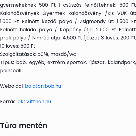
gyermekeknek 500 Ft 1 csúszás felnőtteknek: 500 Ft
Kalandösvények Gyermek kalandösvény /Kis VUK út:
1.000 Ft Felnőtt kezdő pálya / Zsigmondy út: 1.500 Ft
Felnőtt haladó pálya / Koppány útja: 2.500 Ft Felnőtt
profi pálya / Nimród útja: 4.500 Ft Íjászat 3 lövés: 200 Ft
10 lövés: 500 Ft
Szolgáltatások: büfé, mosdó/wc
Típus: bob, egyéb, extrém sportok, íjászat, kalandpark,
paintball
Weboldal:
balatonibob.hu
Forrás:
aktiv.itthon.hu
Túra mentén