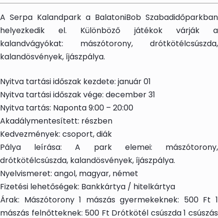
A Serpa Kalandpark a BalatoniBob Szabadidőparkban
helyezkedik el. Különböző játékok várják a
kalandvágyókat: mászótorony, drótkötélcsúszda,
kalandösvények, íjászpálya.
Nyitva tartási időszak kezdete: január 01
Nyitva tartási időszak vége: december 31
Nyitva tartás: Naponta 9:00 – 20:00
Akadálymentesített: részben
Kedvezmények: csoport, diák
Pálya leírása: A park elemei: mászótorony,
drótkötélcsúszda, kalandösvények, íjászpálya.
Nyelvismeret: angol, magyar, német
Fizetési lehetőségek: Bankkártya / hitelkártya
Árak: Mászótorony 1 mászás gyermekeknek: 500 Ft 1
mászás felnőtteknek: 500 Ft Drótkötél csúszda 1 csúszás