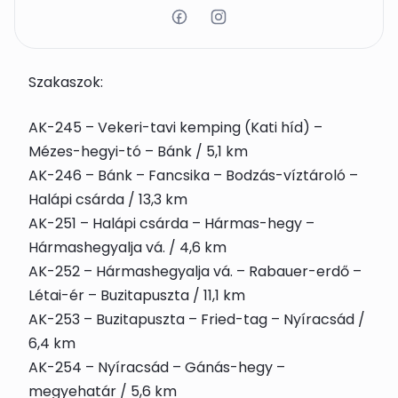
Szakaszok:
AK-245 – Vekeri-tavi kemping (Kati híd) –
Mézes-hegyi-tó – Bánk / 5,1 km
AK-246 – Bánk – Fancsika – Bodzás-víztároló –
Halápi csárda / 13,3 km
AK-251 – Halápi csárda – Hármas-hegy –
Hármashegyalja vá. / 4,6 km
AK-252 – Hármashegyalja vá. – Rabauer-erdő –
Létai-ér – Buzitapuszta / 11,1 km
AK-253 – Buzitapuszta – Fried-tag – Nyíracsád /
6,4 km
AK-254 – Nyíracsád – Gánás-hegy –
megyehatár / 5,6 km