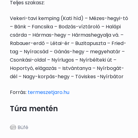
Teljes szakasz:
Vekeri-tavi kemping (Kati híd) – Mézes-hegyi-tó
– Bánk – Fancsika – Bodzás-víztároló – Halápi
csárda – Hármas-hegy – Hármashegyalja vá. –
Rabauer-erdő – Létai-ér – Buzitapuszta – Fried-
tag – Nyíracsád – Gánás-hegy – megyehatár –
Csonkási-oldal – Nyírlugos – Nyírbélteki út –
Hoportyó, elágazás – Istvántanya – Nyírbogát-
dél – Nagy-korpás-hegy – Töviskes -Nyírbátor
Forrás:
termeszetjaro.hu
Túra mentén
Büfé