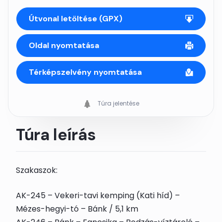
Útvonal letöltése (GPX)
Oldal nyomtatása
Térképszelvény nyomtatása
Túra jelentése
Túra leírás
Szakaszok:
AK-245 – Vekeri-tavi kemping (Kati híd) –
Mézes-hegyi-tó – Bánk / 5,1 km