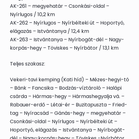
AK-261 – megyehatár – Csonkási-oldal –
Nyírlugos / 10,2 km
AK-262 – Nyírlugos – Nyírbélteki út – Hoportyó,
elágazás – Istvántanya / 12,4 km
AK-263 – Istvántanya – Nyírbogát-dél – Nagy-
korpás-hegy – Töviskes – Nyírbátor / 13,1 km
Teljes szakasz:
Vekeri-tavi kemping (Kati híd) – Mézes-hegyi-tó
– Bánk – Fancsika – Bodzás-víztároló – Halápi
csárda – Hármas-hegy – Hármashegyalja vá. –
Rabauer-erdő – Létai-ér – Buzitapuszta – Fried-
tag – Nyíracsád – Gánás-hegy – megyehatár –
Csonkási-oldal – Nyírlugos – Nyírbélteki út –
Hoportyó, elágazás – Istvántanya – Nyírbogát-
dél – Nagy-korpás-hegy – Töviskes -Nyírbátor