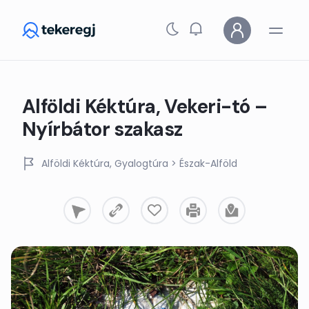
Skip to main content
Alföldi Kéktúra, Vekeri-tó –
Nyírbátor szakasz
Alföldi Kéktúra
Gyalogtúra
> Észak-Alföld