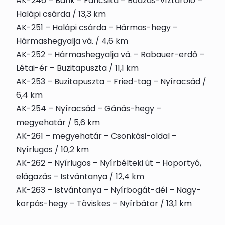
AK-246 – Bánk – Fancsika – Bodzás-víztároló –
Halápi csárda / 13,3 km
AK-251 – Halápi csárda – Hármas-hegy –
Hármashegyalja vá. / 4,6 km
AK-252 – Hármashegyalja vá. – Rabauer-erdő –
Létai-ér – Buzitapuszta / 11,1 km
AK-253 – Buzitapuszta – Fried-tag – Nyíracsád /
6,4 km
AK-254 – Nyíracsád – Gánás-hegy –
megyehatár / 5,6 km
AK-261 – megyehatár – Csonkási-oldal –
Nyírlugos / 10,2 km
AK-262 – Nyírlugos – Nyírbélteki út – Hoportyó,
elágazás – Istvántanya / 12,4 km
AK-263 – Istvántanya – Nyírbogát-dél – Nagy-
korpás-hegy – Töviskes – Nyírbátor / 13,1 km