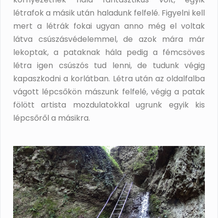
létrafok a másik után haladunk felfelé. Figyelni kell
mert a létrák fokai ugyan anno még el voltak
látva csúszásvédelemmel, de azok mára már
lekoptak, a pataknak hála pedig a fémcsöves
létra igen csúszós tud lenni, de tudunk végig
kapaszkodni a korlátban. Létra után az oldalfalba
vágott lépcsőkön mászunk felfelé, végig a patak
fölött artista mozdulatokkal ugrunk egyik kis
lépcsőről a másikra.