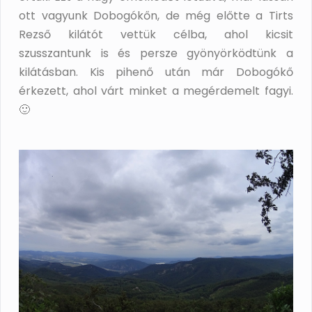
ott vagyunk Dobogókőn, de még előtte a Tirts
Rezső kilátót vettük célba, ahol kicsit
szusszantunk is és persze gyönyörködtünk a
kilátásban. Kis pihenő után már Dobogókő
érkezett, ahol várt minket a megérdemelt fagyi.
🙂