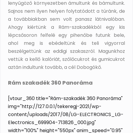
lenyűgöző környezetben ámultunk és bámultunk.
Sajnos nem ilyen helyen folytatódott a túránk, de
a továbbiakban sem volt panasz látnivalóban.
Ahogy kiértünk a Rám-szakadékból egy kis
lépcsősoron felfelé egy pihenőbe futunk bele,
ahol meg is ebédeltünk és teli vigyorral
beszélgettünk az eddigi szakaszról. Magunkhoz
vettük a kellő kalóriát, szőlőcukrot és gumicukrot
aztán indultunk tovább, a cél Dobogókő.
Rám szakadék 360 Panoráma
[vtour_360 title="Rám-szakadék 360 Panoráma"
img="http://127.0.0.1/tekeregj-2021/wp-
content/uploads/2017/08/LG-ELECTRONICS_LG-
Electronics_699904-713826_000.jpg"
width="100%" height="550px" anim_speed="0.95"