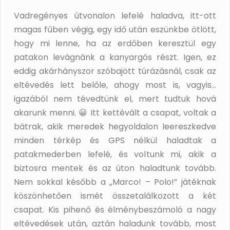
Vadregényes útvonalon lefelé haladva, itt-ott
magas fűben végig, egy idő után eszünkbe ötlött,
hogy mi lenne, ha az erdőben keresztül egy
patakon levágnánk a kanyargós részt. Igen, ez
eddig akárhányszor szóbajött túrázásnál, csak az
eltévedés lett belőle, ahogy most is, vagyis…
igazából nem tévedtünk el, mert tudtuk hová
akarunk menni. 😀 Itt kettévált a csapat, voltak a
bátrak, akik meredek hegyoldalon leereszkedve
minden térkép és GPS nélkül haladtak a
patakmederben lefelé, és voltunk mi, akik a
biztosra mentek és az úton haladtunk tovább.
Nem sokkal később a „Marco! – Polo!” játéknak
köszönhetően ismét összetalálkozott a két
csapat. Kis pihenő és élménybeszámoló a nagy
eltévedések után, aztán haladunk tovább, most