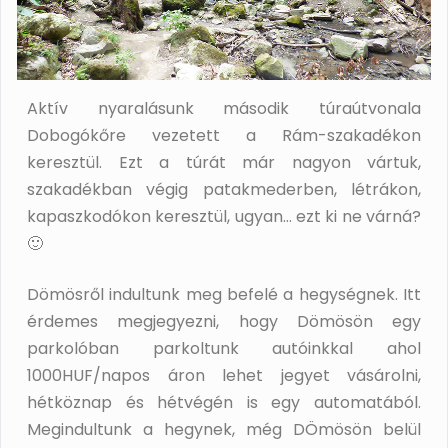
Aktív nyaralásunk második túraútvonala
Dobogókőre vezetett a Rám-szakadékon
keresztül. Ezt a túrát már nagyon vártuk,
szakadékban végig patakmederben, létrákon,
kapaszkodókon keresztül, ugyan… ezt ki ne várná?
🙂
Dömösről indultunk meg befelé a hegységnek. Itt
érdemes megjegyezni, hogy Dömösön egy
parkolóban parkoltunk autóinkkal ahol
1000HUF/napos áron lehet jegyet vásárolni,
hétköznap és hétvégén is egy automatából.
Megindultunk a hegynek, még DÖmösön belül