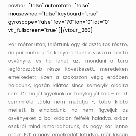
navbar="false" autorotate="false"
mousewheel="false" keyboard="true"
gyroscope="false" fov="70" lon="0" lat="0"
vt_fullscreen="true" ][/vtour_360]
Pár méter után, felértünk egy kis aszfaltos részre,
de pár méter után kanyarodtunk is vissza a turista
ösvényre, és ha lehet azt mondani a túra
legfárasztóbb része következett, meredeken
emelkedett. Ezen a szakaszon végig erdőben
haladunk, igazán kilátás sincs semelyik oldalra
sem. De ha jól figyelünk, és tényleg jól kell, – mert
semmiféle tábla nem mutatja -, több kilátó
mellett is elhaladunk, ha nem figyeljük az
ösvényeket a bal oldalon felfelé haladva, akkor
ezekről mind lemaradhatunk, és nagy kár lenne
értük. Ezt a nagy emelkedőt letudva, már lassan