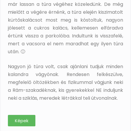
már lassan a túra végéhez közeledünk. De még
mielőtt a végére érnénk, a túra elején kiszimatolt
kürtőskalácsot most meg is kóstoltuk, nagyon
jólesett a cukros kalács, kellemesen elfáradva
értünk vissza a parkolóba. Indultunk is visszafelé,
mert a vacsora el nem maradhat egy ilyen túra
után. 🙂
Nagyon jó túra volt, csak ajánlani tudjuk minden
kalandra vágyónak. Rendesen felkészülve,
megfelelő öltözékben és fizikummal vágjunk neki
a Rám-szakadéknak, kis gyerekekkel NE induljunk
neki a sziklás, meredek létrákkal teli útvonalnak.
Képek