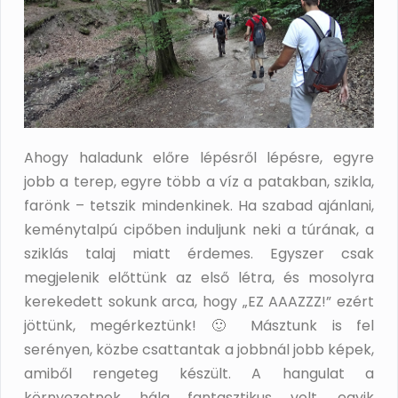
Ahogy haladunk előre lépésről lépésre, egyre
jobb a terep, egyre több a víz a patakban, szikla,
farönk – tetszik mindenkinek. Ha szabad ajánlani,
keménytalpú cipőben induljunk neki a túrának, a
sziklás talaj miatt érdemes. Egyszer csak
megjelenik előttünk az első létra, és mosolyra
kerekedett sokunk arca, hogy „EZ AAAZZZ!” ezért
jöttünk, megérkeztünk! 🙂 Másztunk is fel
serényen, közbe csattantak a jobbnál jobb képek,
amiből rengeteg készült. A hangulat a
környezetnek hála fantasztikus volt, egyik