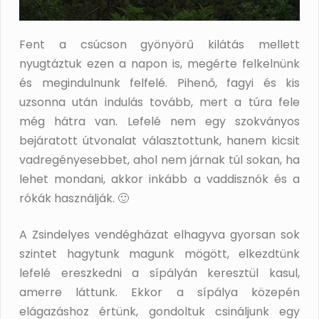
Fent a csúcson gyönyörű kilátás mellett
nyugtáztuk ezen a napon is, megérte felkelnünk
és megindulnunk felfelé. Pihenő, fagyi és kis
uzsonna után indulás tovább, mert a túra fele
még hátra van. Lefelé nem egy szokványos
bejáratott útvonalat választottunk, hanem kicsit
vadregényesebbet, ahol nem járnak túl sokan, ha
lehet mondani, akkor inkább a vaddisznók és a
rókák használják. 🙂
A Zsindelyes vendégházat elhagyva gyorsan sok
szintet hagytunk magunk mögött, elkezdtünk
lefelé ereszkedni a sípályán keresztül kasul,
amerre láttunk. Ekkor a sípálya közepén
elágazáshoz értünk, gondoltuk csináljunk egy