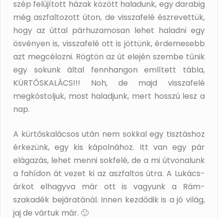
szép felújított házak között haladunk, egy darabig
még aszfaltozott úton, de visszafelé észrevettük,
hogy az úttal párhuzamosan lehet haladni egy
ösvényen is, visszafelé ott is jöttünk, érdemesebb
azt megcélozni. Rögtön az út elején szembe tűnik
egy sokunk által fennhangon említett tábla,
KÜRTŐSKALÁCS!!! Noh, de majd visszafelé
megkóstoljuk, most haladjunk, mert hosszú lesz a
nap.
A kürtőskalácsos után nem sokkal egy tisztáshoz
érkezünk, egy kis kápolnához. Itt van egy pár
elágazás, lehet menni sokfelé, de a mi útvonalunk
a fahídon át vezet ki az aszfaltos útra. A Lukács-
árkot elhagyva már ott is vagyunk a Rám-
szakadék bejáratánál. Innen kezdődik is a jó világ,
jaj de vártuk már. 🙂