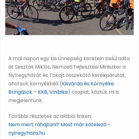
A mai napon egy kis ünnepség keretein belül adta
át Seszták Miklós, Nemzeti Fejlesztési Miniszter a
Nyíregyházát és Tokajt összekötő kerékpárutat,
ahol sok környékbéli (
Kisvárda és Környéke
Bringások – KKB,
Vinibike
) csapat, köztük mi is
megjelentünk.
További részletek az alábbi linken:
Nem mert ráhajtani? Most már kötelező –
nyiregyhaza.hu