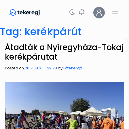
Skip to main content
Tag: kerékpárút
Átadták a Nyíregyháza-Tokaj
kerékpárutat
Posted on
2017.08.31. - 22:28
by
Főtekergő