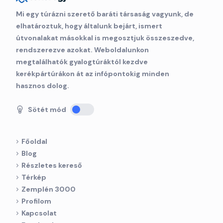
Mi egy túrázni szerető baráti társaság vagyunk, de
elhatároztuk, hogy általunk bejárt, ismert
útvonalakat másokkal is megosztjuk összeszedve,
rendszerezve azokat. Weboldalunkon
megtalálhatók gyalogtúráktól kezdve
kerékpártúrákon át az infópontokig minden
hasznos dolog.
Sötét mód
Főoldal
Blog
Részletes kereső
Térkép
Zemplén 3000
Profilom
Kapcsolat