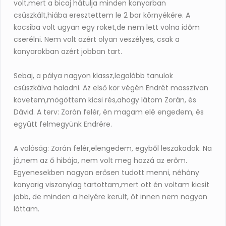
volt,mert a bicaj hátulja minden kanyarban
csúszkált,hiába eresztettem le 2 bar környékére. A
kocsiba volt ugyan egy roket,de nem lett volna időm
cserélni. Nem volt azért olyan veszélyes, csak a
kanyarokban azért jobban tart.
Sebaj, a pálya nagyon klassz,legalább tanulok
csúszkálva haladni. Az első kör végén Endrét masszívan
követem,mögöttem kicsi rés,ahogy látom Zorán, és
Dávid. A terv: Zorán felér, én magam elé engedem, és
együtt felmegyünk Endrére.
A valóság: Zorán felér,elengedem, egyből leszakadok. Na
jó,nem az ő hibája, nem volt meg hozzá az erőm.
Egyenesekben nagyon erősen tudott menni, néhány
kanyarig viszonylag tartottam,mert ott én voltam kicsit
jobb, de minden a helyére került, őt innen nem nagyon
láttam.