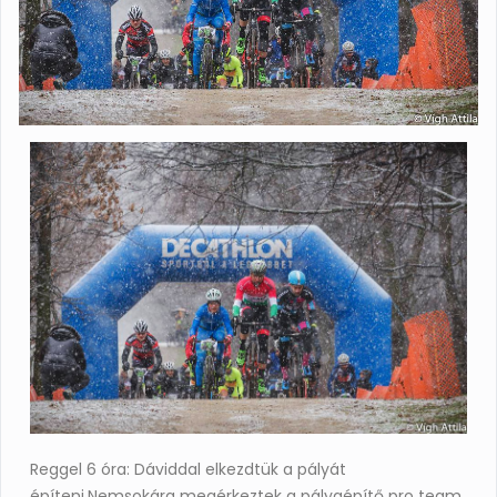
Reggel 6 óra: Dáviddal elkezdtük a pályát
építeni.Nemsokára megérkeztek a pályaépítő pro team