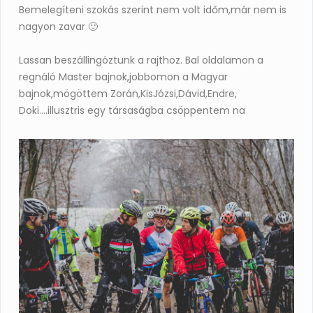
Bemelegíteni szokás szerint nem volt időm,már nem is
nagyon zavar
🙂
Lassan beszállingóztunk a rajthoz. Bal oldalamon a
regnáló Master bajnok,jobbomon a Magyar
bajnok,mögöttem Zorán,KisJózsi,Dávid,Endre,
Doki….illusztris egy társaságba csöppentem na