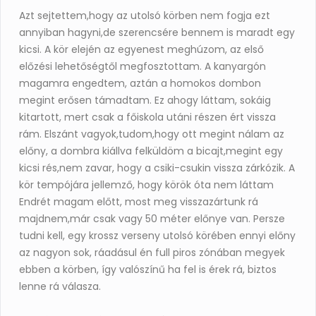
Azt sejtettem,hogy az utolsó körben nem fogja ezt
annyiban hagyni,de szerencsére bennem is maradt egy
kicsi. A kör elején az egyenest meghúzom, az első
előzési lehetőségtől megfosztottam. A kanyargón
magamra engedtem, aztán a homokos dombon
megint erősen támadtam. Ez ahogy láttam, sokáig
kitartott, mert csak a főiskola utáni részen ért vissza
rám. Elszánt vagyok,tudom,hogy ott megint nálam az
előny, a dombra kiállva felküldöm a bicajt,megint egy
kicsi rés,nem zavar, hogy a csiki-csukin vissza zárkózik. A
kör tempójára jellemző, hogy körök óta nem láttam
Endrét magam előtt, most meg visszazártunk rá
majdnem,már csak vagy 50 méter előnye van. Persze
tudni kell, egy krossz verseny utolsó körében ennyi előny
az nagyon sok, ráadásul én full piros zónában megyek
ebben a körben, így valószínű ha fel is érek rá, biztos
lenne rá válasza.