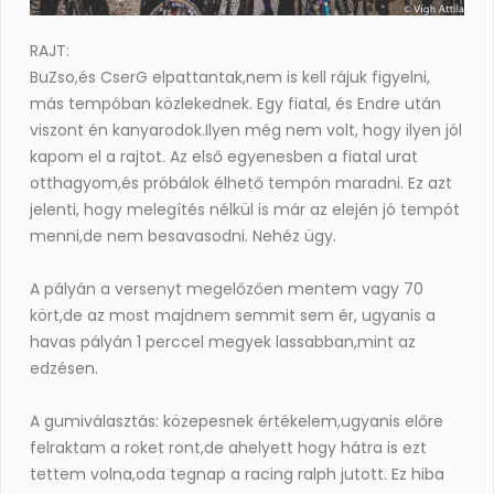
RAJT:
BuZso,és CserG elpattantak,nem is kell rájuk figyelni,
más tempóban közlekednek. Egy fiatal, és Endre után
viszont én kanyarodok.Ilyen még nem volt, hogy ilyen jól
kapom el a rajtot. Az első egyenesben a fiatal urat
otthagyom,és próbálok élhető tempón maradni. Ez azt
jelenti, hogy melegítés nélkül is már az elején jó tempót
menni,de nem besavasodni. Nehéz ügy.
A pályán a versenyt megelőzően mentem vagy 70
kört,de az most majdnem semmit sem ér, ugyanis a
havas pályán 1 perccel megyek lassabban,mint az
edzésen.
A gumiválasztás: közepesnek értékelem,ugyanis előre
felraktam a roket ront,de ahelyett hogy hátra is ezt
tettem volna,oda tegnap a racing ralph jutott. Ez hiba