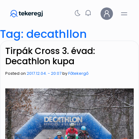
Skip to main content
Tag: decathllon
Tirpák Cross 3. évad:
Decathlon kupa
Posted on
2017.12.04. - 20:07
by
Főtekergő