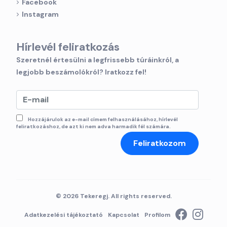
Facebook
Instagram
Hírlevél feliratkozás
Szeretnél értesülni a legfrissebb túráinkról, a
legjobb beszámolókról? Iratkozz fel!
Hozzájárulok az e-mail címem felhasználásához, hírlevél
feliratkozáshoz, de azt ki nem adva harmadik fél számára.
Feliratkozom
© 2026 Tekeregj. All rights reserved.
Adatkezelési tájékoztató
Kapcsolat
Profilom