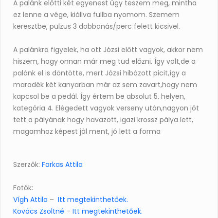
A palánk előtti két egyenest úgy teszem meg, mintha
ez lenne a vége, kiállva fullba nyomom. Szemem
keresztbe, pulzus 3 dobbanás/perc felett kicsivel.
A palánkra figyelek, ha ott Józsi előtt vagyok, akkor nem
hiszem, hogy onnan már meg tud előzni. Így volt,de a
palánk el is döntötte, mert Józsi hibázott picit,így a
maradék két kanyarban már az sem zavart,hogy nem
kapcsol be a pedál. Így értem be absolut 5. helyen,
kategória 4. Elégedett vagyok verseny után,nagyon jót
tett a pályának hogy havazott, igazi krossz pálya lett,
magamhoz képest jól ment, jó lett a forma
Szerzők:
Farkas Attila
Fotók:
Vígh Attila
–
Itt megtekinthetőek.
Kovács Zsoltné
–
Itt megtekinthetőek.