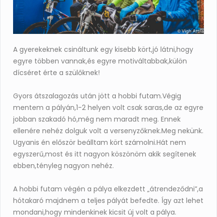
A gyerekeknek csináltunk egy kisebb kört,jó látni,hogy
egyre többen vannak,és egyre motiváltabbak,külön
dícséret érte a szülőknek!
Gyors átszalagozás után jött a hobbi futam.Végig
mentem a pályán,1-2 helyen volt csak saras,de az egyre
jobban szakadó hó,még nem maradt meg. Ennek
ellenére nehéz dolguk volt a versenyzőknek.Meg nekünk.
Ugyanis én először beálltam kört számolni.Hát nem
egyszerű,most és itt nagyon köszönöm akik segítenek
ebben,tényleg nagyon nehéz.
A hobbi futam végén a pálya elkezdett „átrendeződni”,a
hótakaró majdnem a teljes pályát befedte. Így azt lehet
mondani,hogy mindenkinek kicsit új volt a pálya.