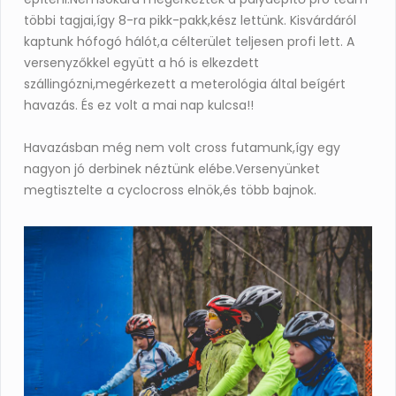
többi tagjai,így 8-ra pikk-pakk,kész lettünk. Kisvárdáról
kaptunk hófogó hálót,a célterület teljesen profi lett. A
versenyzőkkel együtt a hó is elkezdett
szállingózni,megérkezett a meterológia által beígért
havazás. És ez volt a mai nap kulcsa!!
Havazásban még nem volt cross futamunk,így egy
nagyon jó derbinek néztünk elébe.Versenyünket
megtisztelte a cyclocross elnök,és több bajnok.