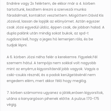
Endrére vagy 2x felértem, de ekkor már a 4. körben
tartottunk, kezdtem érezni a szervezői munka
fáradalmait, kontaktot vesztettem. Mögöttem Dávid Kis
Józsival, lassan de lopják az előnyömet. Aztán egyszer
csak Józsi egyedül üldöz, éppen csak, de jobban halad. A
dupla palánk után mindig sokat bukok, az spd-t
rugdosni kell, hogy a jeges hó lemenjen róla, és be
tudjak lépni.
A 6. körben Józsi néha felér a kerekemre. Figyelek.Fél
szemem hátul. A tempója nem sokkal volt nagyobb
mint az enyém,a kigyorsításnál jobb vagyok. Vagyis a
csiki-csukis résznél, és a padok kerülgetésénél nem
engedem elém, mert akkor félő hogy meglóg.
7. körben számomra ugyanez a játék,erősen kigyorsítok,
utána a kanyargóson pihenek előtte. A pulzus 170-175
végig.