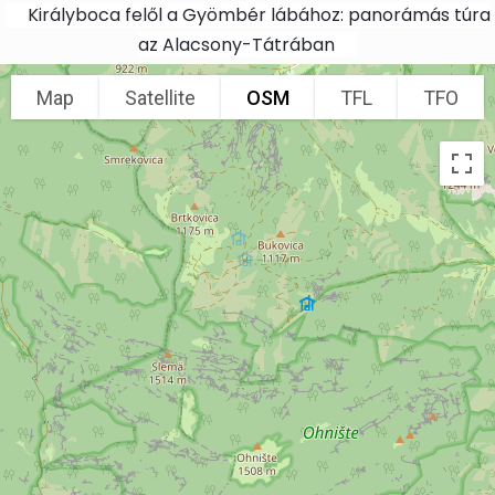
Skip to main content
Királyboca felől a Gyömbér lábához: panorámás túra
az Alacsony-Tátrában
Map
Satellite
OSM
TFL
TFO