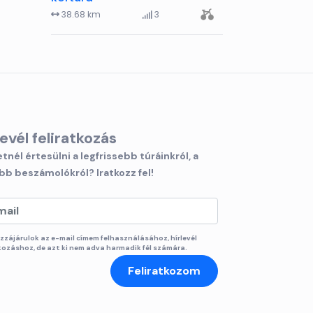
38.68 km
3
levél feliratkozás
tnél értesülni a legfrissebb túráinkról, a
bb beszámolókról? Iratkozz fel!
zzájárulok az e-mail címem felhasználásához, hírlevél
tkozáshoz, de azt ki nem adva harmadik fél számára.
Feliratkozom