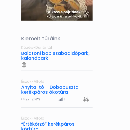
Kiemelt túráink
Közép-Dunántúl
Balatoni bob szabadidőpark,
kalandpark
Észak-Alföld
Anyita-tó – Dobapuszta
kerékpáros ökotúra
27.12 km
1
Észak-Alföld
“Értékőrző” kerékpáros
körtúra