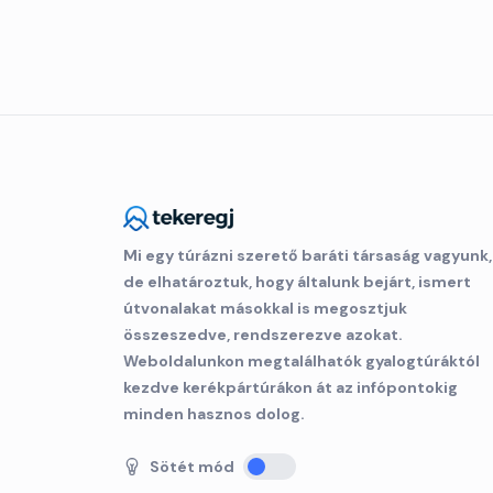
Mi egy túrázni szerető baráti társaság vagyunk,
de elhatároztuk, hogy általunk bejárt, ismert
útvonalakat másokkal is megosztjuk
összeszedve, rendszerezve azokat.
Weboldalunkon megtalálhatók gyalogtúráktól
kezdve kerékpártúrákon át az infópontokig
minden hasznos dolog.
Sötét mód