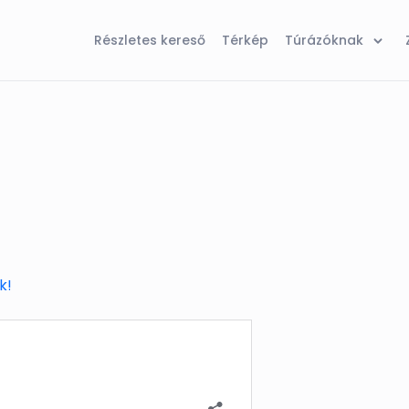
Részletes kereső
Térkép
Túrázóknak
k!