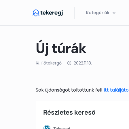
Skip to main content
Kategóriák
Új túrák
Főtekergő
2022.11.18.
Sok újdonságot töltöttünk fel!
Itt találjáto