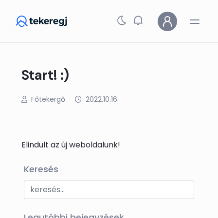
Skip to main content
Start! :)
Főtekergő
2022.10.16.
Elindult az új weboldalunk!
Keresés
Legutóbbi bejegyzések