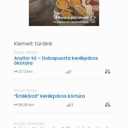
Kiemelt túráink
Észak-Alföld
Anyita-tó – Dobapuszta kerékpáros
ökotúra
27.12 km
1
Észak-Alföld
“Értékőrző” kerékpáros körtúra
38.68 km
3
Közép-Dunántúl