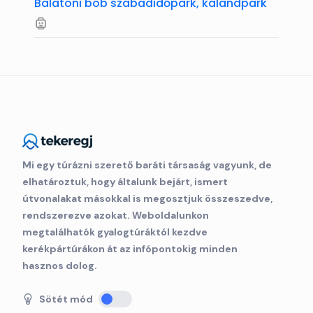
Balatoni bob szabadidőpark, kalandpark
Mi egy túrázni szerető baráti társaság vagyunk, de
elhatároztuk, hogy általunk bejárt, ismert
útvonalakat másokkal is megosztjuk összeszedve,
rendszerezve azokat. Weboldalunkon
megtalálhatók gyalogtúráktól kezdve
kerékpártúrákon át az infópontokig minden
hasznos dolog.
Sötét mód