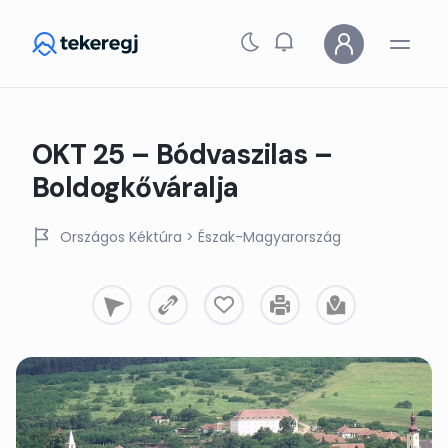
Skip to main content
OKT 25 – Bódvaszilas –
Boldogkőváralja
Országos Kéktúra
> Észak-Magyarország