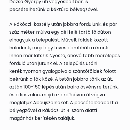
Dózsa György úti vegyesboltban is
pecsételhetünk a kéktúra bélyegzővel.
A Rákóczi-kastély után jobbra fordulunk, és pár
száz méter múlva egy dél felé tartó földúton
elhagyjuk a települést. Művelt földek között
haladunk, majd egy füves dombhátra érünk.
Innen már látszik Nyésta, ahová több merőleges
forduló után jutunk el. A település utáni
keréknyomon gyalogolva a szántóföldek fölött
beérünk a fák közé. A tetőn jobbra törik az út,
aztán 100-150 lépés után balra ösvényre térünk,
és a kaszálón, majd az erdősávon átvágva
meglátjuk
Abaújszolnok
ot. A
pecsételődoboz
t a
bélyegzővel a Rákóczi út 4. szám alatti
magánház kerítésén találjuk.