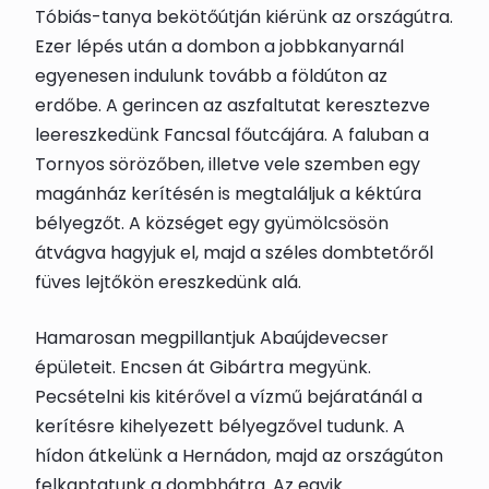
Tóbiás-tanya bekötőútján kiérünk az országútra.
Ezer lépés után a dombon a jobbkanyarnál
egyenesen indulunk tovább a földúton az
erdőbe. A gerincen az aszfaltutat keresztezve
leereszkedünk
Fancsal
főutcájára. A faluban a
Tornyos sörözőben, illetve vele szemben egy
magánház kerítésén is megtaláljuk a
kéktúra
bélyegző
t. A községet egy gyümölcsösön
átvágva hagyjuk el, majd a széles dombtetőről
füves lejtőkön ereszkedünk alá.
Hamarosan megpillantjuk Abaújdevecser
épületeit. Encsen át Gibártra megyünk.
Pecsételni kis kitérővel a vízmű bejáratánál a
kerítésre kihelyezett
bélyegző
vel tudunk. A
hídon átkelünk a Hernádon, majd az országúton
felkaptatunk a dombhátra. Az egyik