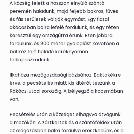
A község felett a hosszan elnyúló szántó
peremén haladunk, majd feljebb bokros, füves
és fás területek váltják egymást. Egy fiatal
akácosban balra lefelé fordulunk, és egy réten
keresztül egy országútra érünk. Ezen jobbra
fordulunk, és 800 méter gyaloglást követően a
bal kéz felé haladó keréknyomon
felkapaszkodunk
Ilkaháza mezőgazdasági bázisához.
Baktakék
re
érve, a pecsételés miatt kis kitérőt teszünk a
Rákóczi utcai sörözőig. A
bélyegző
a kocsmában
van.
Pecsételés után a községet elhagyva átvágunk
a mezőkön. A zártkertek és a szántóföldek után
az elágazásban balra fordulva ereszkedünk, és a