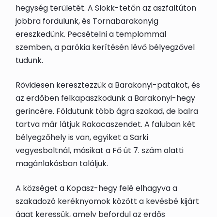
hegység területét. A Slokk-tetőn az aszfaltúton
jobbra fordulunk, és
Tornabarakony
ig
ereszkedünk. Pecsételni a templommal
szemben, a parókia kerítésén lévő
bélyegző
vel
tudunk.
Rövidesen keresztezzük a Barakonyi-patakot, és
az erdőben felkapaszkodunk a Barakonyi-hegy
gerincére. Földutunk több ágra szakad, de balra
tartva már látjuk
Rakacaszend
et. A faluban
két
bélyegzőhely
is van, egyiket a Sarki
vegyesboltnál, másikat a Fő út 7. szám alatti
magánlakásban találjuk.
A községet a Kopasz-hegy felé elhagyva a
szakadozó keréknyomok között a kevésbé kijárt
ágat keressük, amely befordul az erdős