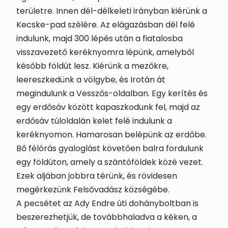
területre. Innen dél-délkeleti irányban kiérünk a
Kecske-pad szélére. Az elágazásban dél felé
indulunk, majd 300 lépés után a fiatalosba
visszavezető keréknyomra lépünk, amelyből
később földút lesz. Kiérünk a mezőkre,
leereszkedünk a völgybe, és Irotán át
megindulunk a Vesszős-oldalban. Egy kerítés és
egy erdősáv között kapaszkodunk fel, majd az
erdősáv túloldalán kelet felé indulunk a
keréknyomon. Hamarosan belépünk az erdőbe.
Bő félórás gyaloglást követően balra fordulunk
egy földúton, amely a szántóföldek közé vezet.
Ezek aljában jobbra térünk, és rövidesen
megérkezünk
Felsővadász
községébe.
A
pecsét
et az Ady Endre úti dohányboltban is
beszerezhetjük, de továbbhaladva a kéken, a