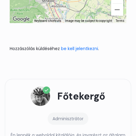
Keyboard shortcuts
Image may be subject to copyright
Terms
Hozzászólás küldéséhez
be kell jelentkezni
.
Főtekergő
Adminisztrátor
Én lennék a weboldal kitalálója, és javarészt az általam