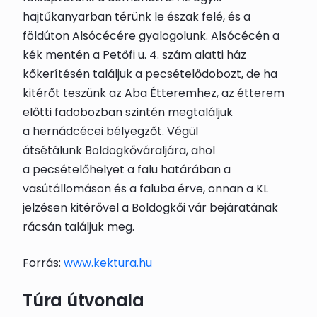
hajtűkanyarban térünk le észak felé, és a
földúton Alsócécére gyalogolunk.
Alsócécén
a
kék mentén a Petőfi u. 4. szám alatti ház
kőkerítésén találjuk a
pecsételődobozt
, de ha
kitérőt teszünk az Aba Étteremhez, az étterem
előtti fadobozban szintén megtaláljuk
a
hernádcécei bélyegző
t. Végül
átsétálunk
Boldogkőváraljára
, ahol
a
pecsételőhely
et a falu határában a
vasútállomáson és a faluba érve, onnan a KL
jelzésen kitérővel a Boldogkői vár bejáratának
rácsán találjuk meg.
Forrás:
www.kektura.hu
Túra útvonala