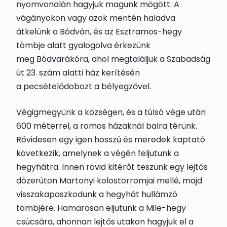
nyomvonalán hagyjuk magunk mögött. A
vágányokon vagy azok mentén haladva
átkelünk a Bódván, és az Esztramos-hegy
tömbje alatt gyalogolva érkezünk
meg
Bódvarákó
ra, ahol megtaláljuk a Szabadság
út 23. szám alatti ház kerítésén
a
pecsételődoboz
t a bélyegzővel.
Végigmegyünk a községen, és a túlsó vége után
600 méterrel, a romos házaknál balra térünk.
Rövidesen egy igen hosszú és meredek kaptató
következik, amelynek a végén feljutunk a
hegyhátra. Innen rövid kitérőt teszünk egy lejtős
dózerúton Martonyi kolostorromjai mellé, majd
visszakapaszkodunk a hegyhát hullámzó
tömbjére. Hamarosan eljutunk a Mile-hegy
csúcsára, ahonnan lejtős utakon hagyjuk el a