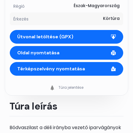
Észak-Magyarország
Régió
Körtúra
Érkezés
Útvonal letöltése (GPX)
Oldal nyomtatása
Térképszelvény nyomtatása
Túra jelentése
Túra leírás
Bódvaszilas
t a déli irányba vezető iparvágányok