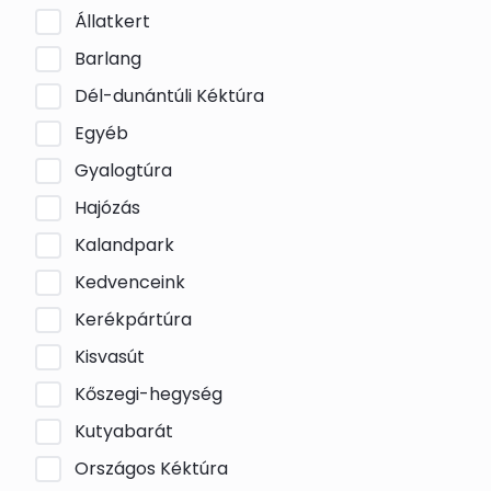
Állatkert
Barlang
Dél-dunántúli Kéktúra
Egyéb
Gyalogtúra
Hajózás
Kalandpark
Kedvenceink
Kerékpártúra
Kisvasút
Kőszegi-hegység
Kutyabarát
Országos Kéktúra