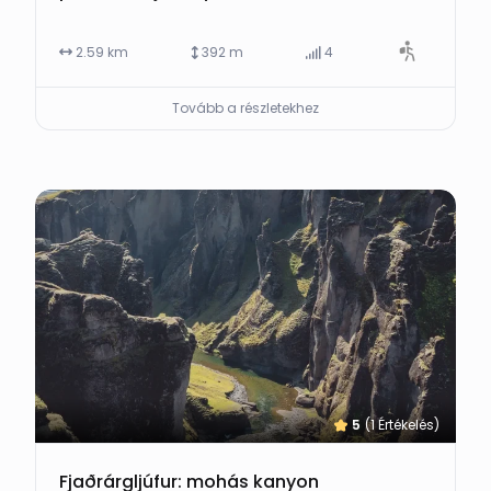
2.59 km
392 m
4
Tovább a részletekhez
5
(1 Értékelés)
Fjaðrárgljúfur: mohás kanyon