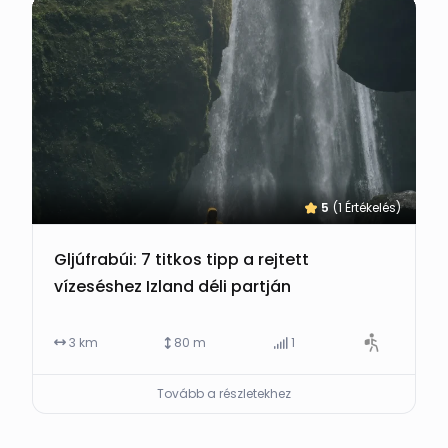
5
(1 Értékelés)
Gljúfrabúi: 7 titkos tipp a rejtett
vízeséshez Izland déli partján
3 km
80 m
1
Tovább a részletekhez