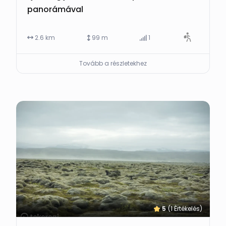
panorámával
2.6 km
99 m
1
Tovább a részletekhez
5
(1 Értékelés)