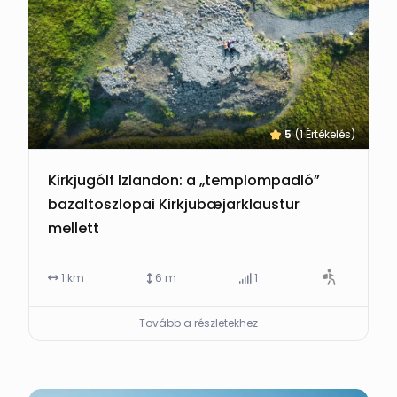
5
(1 Értékelés)
Kirkjugólf Izlandon: a „templompadló”
bazaltoszlopai Kirkjubæjarklaustur
mellett
1 km
6 m
1
Tovább a részletekhez