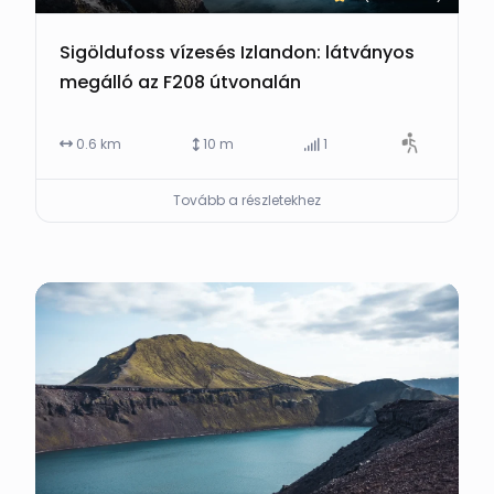
Sigöldufoss vízesés Izlandon: látványos
megálló az F208 útvonalán
0.6 km
10 m
1
Tovább a részletekhez