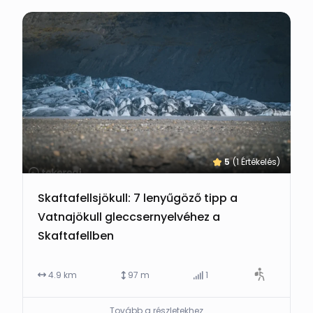
5
(1 Értékelés)
Skaftafellsjökull: 7 lenyűgöző tipp a
Vatnajökull gleccsernyelvéhez a
Skaftafellben
4.9 km
97 m
1
Tovább a részletekhez