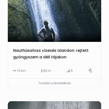
Nauthúsafoss vízesés Izlandon: rejtett
gyöngyszem a déli tájakon
1.6 km
85 m
5
Tovább a részletekhez