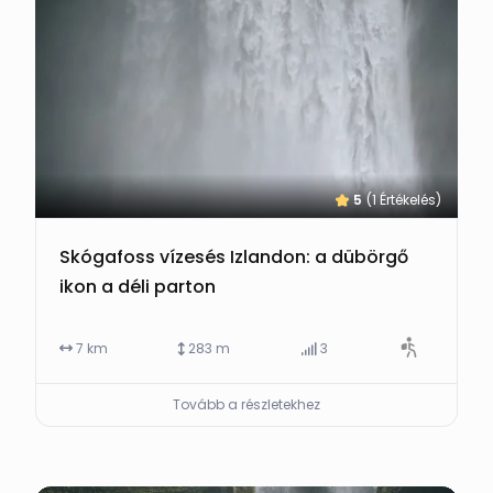
5
(1 Értékelés)
Skógafoss vízesés Izlandon: a dübörgő
ikon a déli parton
7 km
283 m
3
Tovább a részletekhez