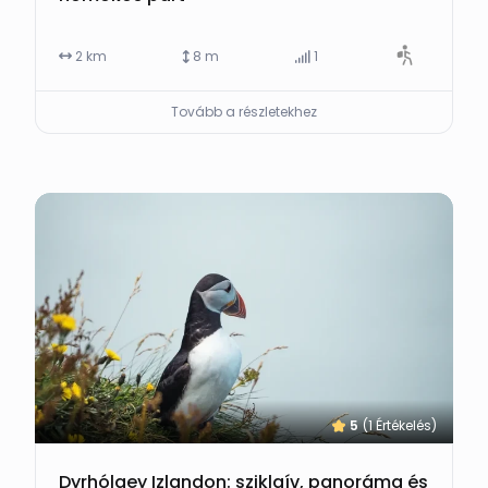
2 km
8 m
1
Tovább a részletekhez
5
(1 Értékelés)
Dyrhólaey Izlandon: sziklaív, panoráma és