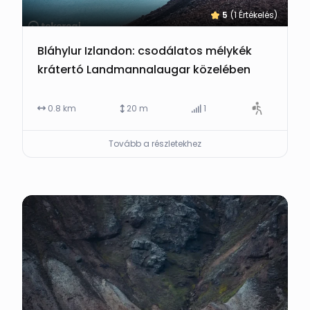
5
(1 Értékelés)
Bláhylur Izlandon: csodálatos mélykék
krátertó Landmannalaugar közelében
0.8 km
20 m
1
Tovább a részletekhez