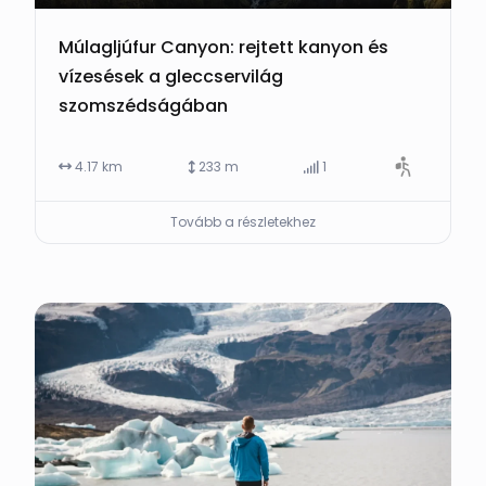
Múlagljúfur Canyon: rejtett kanyon és
vízesések a gleccservilág
szomszédságában
4.17 km
233 m
1
Tovább a részletekhez