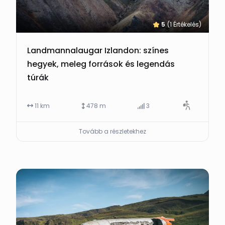
5
(1 Értékelés)
Landmannalaugar Izlandon: színes
hegyek, meleg források és legendás
túrák
11 km
478 m
3
Tovább a részletekhez