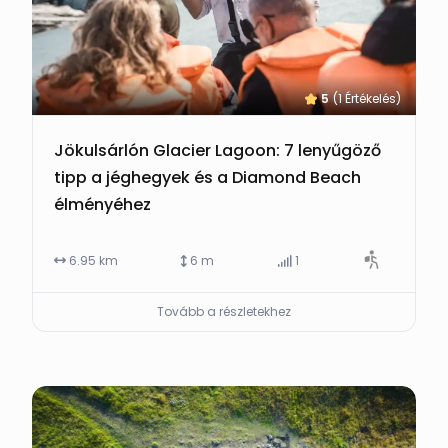
5
(1 Értékelés)
Jökulsárlón Glacier Lagoon: 7 lenyűgöző
tipp a jéghegyek és a Diamond Beach
élményéhez
6.95 km
6 m
1
Tovább a részletekhez