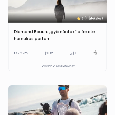
5
(4 Értékelés)
Diamond Beach: „gyémántok” a fekete
homokos parton
2.2 km
8 m
1
Tovább a részletekhez