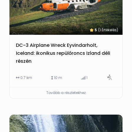
5
(1 Értékelés)
DC-3 Airplane Wreck Eyvindarholt,
Iceland: ikonikus repülőroncs Izland déli
részén
0.7 km
10 m
1
Tovább a részletekhez