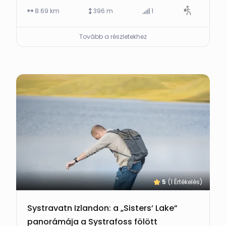
8.69 km
396 m
1
Tovább a részletekhez
5
(1 Értékelés)
Systravatn Izlandon: a „Sisters’ Lake”
panorámája a Systrafoss fölött