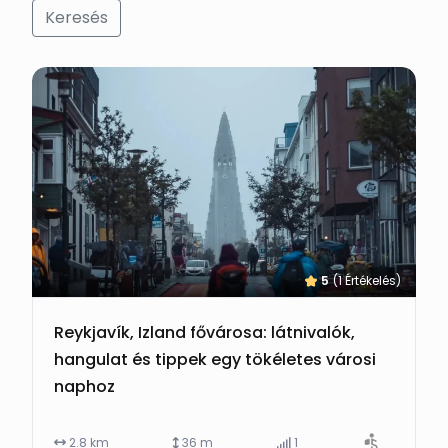
Keresés
5
(1 Értékelés)
Reykjavík, Izland fővárosa: látnivalók,
hangulat és tippek egy tökéletes városi
naphoz
2.8 km
36 m
1