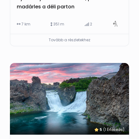
madárles a déli parton
7 km
351 m
2
Tovább a részletekhez
5
(1 Értékelés)