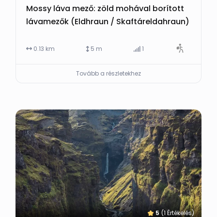
Mossy láva mező: zöld mohával borított
lávamezők (Eldhraun / Skaftáreldahraun)
0.13 km
5 m
1
Tovább a részletekhez
5
(1 Értékelés)