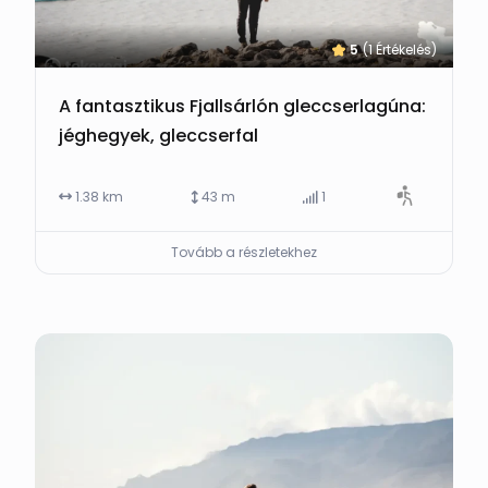
5
(1 Értékelés)
A fantasztikus Fjallsárlón gleccserlagúna:
jéghegyek, gleccserfal
1.38 km
43 m
1
Tovább a részletekhez