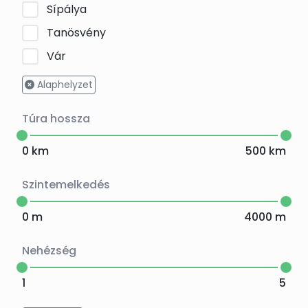
Sípálya
Tanösvény
Vár
Alaphelyzet
Túra hossza
0
km
500
km
Szintemelkedés
0
m
4000
m
Nehézség
1
5