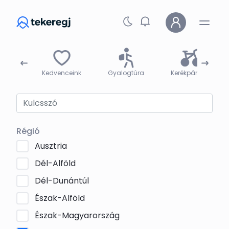
Skip to main content
árak
Kedvenceink
Gyalogtúra
Kerékpártúra
Régió
Ausztria
Dél-Alföld
Dél-Dunántúl
Észak-Alföld
Észak-Magyarország