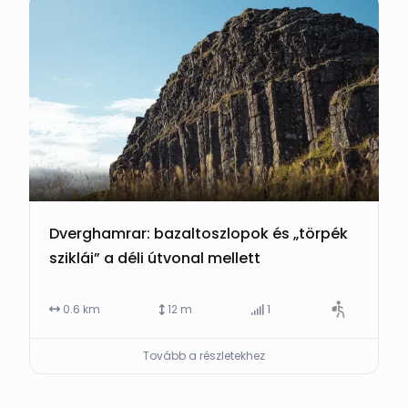
Dverghamrar: bazaltoszlopok és „törpék
sziklái” a déli útvonal mellett
0.6 km
12 m
1
Tovább a részletekhez