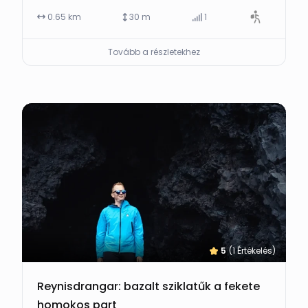
0.65 km
30 m
1
Tovább a részletekhez
5
(1 Értékelés)
Reynisdrangar: bazalt sziklatűk a fekete
homokos part