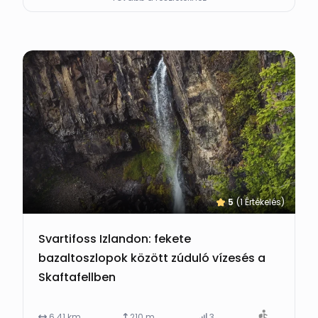
5
(1 Értékelés)
Svartifoss Izlandon: fekete
bazaltoszlopok között zúduló vízesés a
Skaftafellben
6.41 km
210 m
3