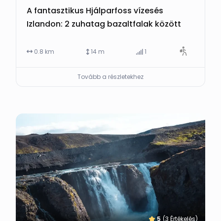
A fantasztikus Hjálparfoss vízesés
Izlandon: 2 zuhatag bazaltfalak között
0.8 km
14 m
1
Tovább a részletekhez
5
(3 Értékelés)