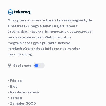
Mi egy túrázni szerető baráti társaság vagyunk, de
elhatároztuk, hogy általunk bejárt, ismert
útvonalakat másokkal is megosztjuk összeszedve,
rendszerezve azokat. Weboldalunkon
megtalálhatók gyalogtúráktól kezdve
kerékpártúrákon át az infópontokig minden
hasznos dolog.
Sötét mód
Főoldal
Blog
Részletes kereső
Térkép
Zemplén 3000