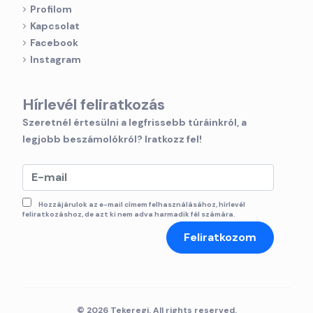
Profilom
Kapcsolat
Facebook
Instagram
Hírlevél feliratkozás
Szeretnél értesülni a legfrissebb túráinkról, a
legjobb beszámolókról? Iratkozz fel!
Hozzájárulok az e-mail címem felhasználásához, hírlevél
feliratkozáshoz, de azt ki nem adva harmadik fél számára.
Feliratkozom
© 2026 Tekeregj. All rights reserved.