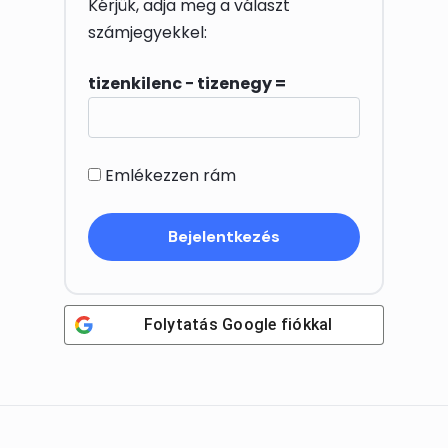
Kérjük, adja meg a választ
számjegyekkel:
tizenkilenc − tizenegy =
Emlékezzen rám
Folytatás
Google
fiókkal