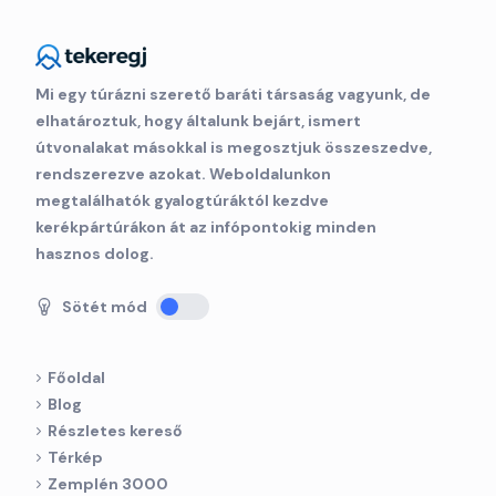
Mi egy túrázni szerető baráti társaság vagyunk, de
elhatároztuk, hogy általunk bejárt, ismert
útvonalakat másokkal is megosztjuk összeszedve,
rendszerezve azokat. Weboldalunkon
megtalálhatók gyalogtúráktól kezdve
kerékpártúrákon át az infópontokig minden
hasznos dolog.
Sötét mód
Főoldal
Blog
Részletes kereső
Térkép
Zemplén 3000