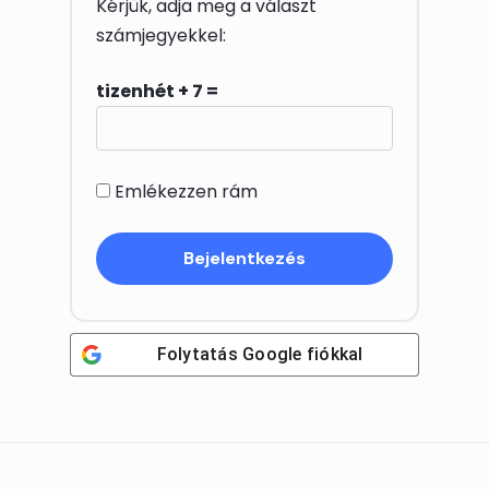
Kérjük, adja meg a választ
számjegyekkel:
tizenhét + 7 =
Emlékezzen rám
Folytatás
Google
fiókkal