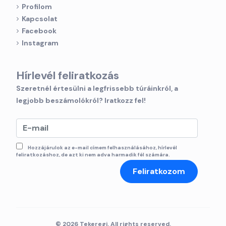
Profilom
Kapcsolat
Facebook
Instagram
Hírlevél feliratkozás
Szeretnél értesülni a legfrissebb túráinkról, a
legjobb beszámolókról? Iratkozz fel!
Hozzájárulok az e-mail címem felhasználásához, hírlevél
feliratkozáshoz, de azt ki nem adva harmadik fél számára.
Feliratkozom
© 2026 Tekeregj. All rights reserved.