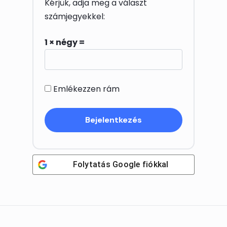
Kérjük, adja meg a választ
számjegyekkel:
1 × négy =
Emlékezzen rám
Folytatás
Google
fiókkal