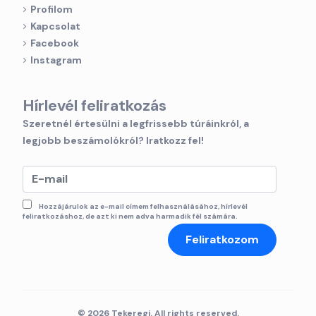
Profilom
Kapcsolat
Facebook
Instagram
Hírlevél feliratkozás
Szeretnél értesülni a legfrissebb túráinkról, a
legjobb beszámolókról? Iratkozz fel!
Hozzájárulok az e-mail címem felhasználásához, hírlevél
feliratkozáshoz, de azt ki nem adva harmadik fél számára.
Feliratkozom
© 2026 Tekeregj. All rights reserved.