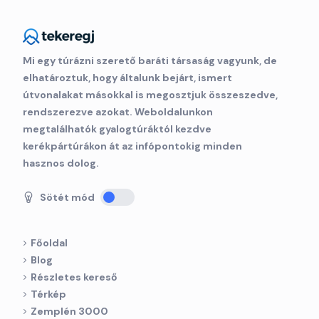
Mi egy túrázni szerető baráti társaság vagyunk, de
elhatároztuk, hogy általunk bejárt, ismert
útvonalakat másokkal is megosztjuk összeszedve,
rendszerezve azokat. Weboldalunkon
megtalálhatók gyalogtúráktól kezdve
kerékpártúrákon át az infópontokig minden
hasznos dolog.
Sötét mód
Főoldal
Blog
Részletes kereső
Térkép
Zemplén 3000