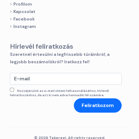
Profilom
Kapcsolat
Facebook
Instagram
Hírlevél feliratkozás
Szeretnél értesülni a legfrissebb túráinkról, a
legjobb beszámolókról? Iratkozz fel!
Hozzájárulok az e-mail címem felhasználásához, hírlevél
feliratkozáshoz, de azt ki nem adva harmadik fél számára.
Feliratkozom
© 2026 Tekeregj. All rights reserved.