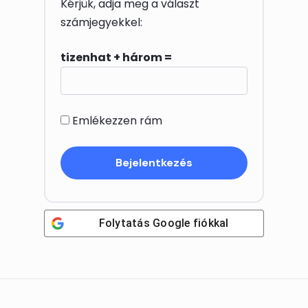
Kérjük, adja meg a választ
számjegyekkel:
tizenhat + három =
Emlékezzen rám
Folytatás
Google
fiókkal