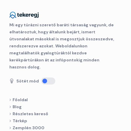
Mi egy túrázni szerető baráti társaság vagyunk, de
elhatároztuk, hogy általunk bejárt, ismert
útvonalakat másokkal is megosztjuk összeszedve,
rendszerezve azokat. Weboldalunkon
megtalálhatók gyalogtúráktól kezdve
kerékpártúrákon át az infópontokig minden
hasznos dolog.
Sötét mód
Főoldal
Blog
Részletes kereső
Térkép
Zemplén 3000