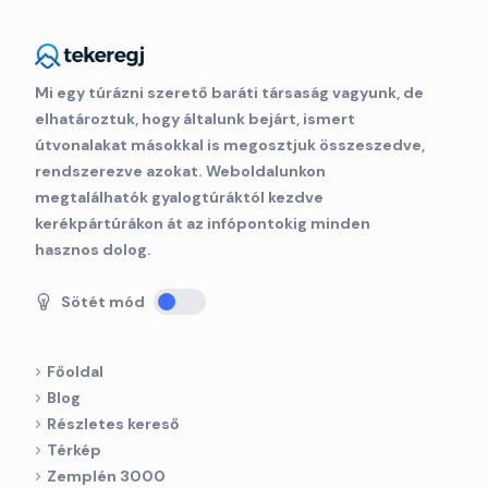
Mi egy túrázni szerető baráti társaság vagyunk, de
elhatároztuk, hogy általunk bejárt, ismert
útvonalakat másokkal is megosztjuk összeszedve,
rendszerezve azokat. Weboldalunkon
megtalálhatók gyalogtúráktól kezdve
kerékpártúrákon át az infópontokig minden
hasznos dolog.
Sötét mód
Főoldal
Blog
Részletes kereső
Térkép
Zemplén 3000