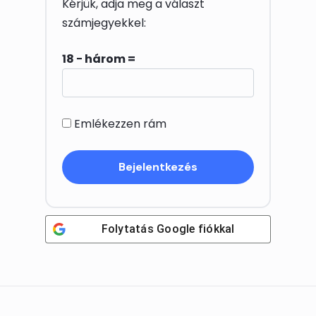
Kérjük, adja meg a választ
számjegyekkel:
18 − három =
Emlékezzen rám
Folytatás
Google
fiókkal