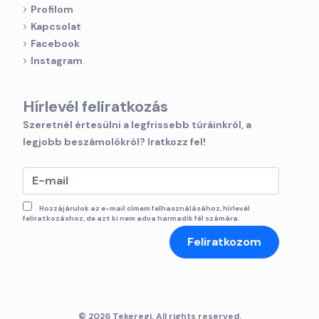
Profilom
Kapcsolat
Facebook
Instagram
Hírlevél feliratkozás
Szeretnél értesülni a legfrissebb túráinkról, a
legjobb beszámolókról? Iratkozz fel!
Hozzájárulok az e-mail címem felhasználásához, hírlevél
feliratkozáshoz, de azt ki nem adva harmadik fél számára.
Feliratkozom
© 2026 Tekeregj. All rights reserved.